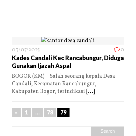
03/07/2015
0
Kades Candali Kec Rancabungur, Diduga
Gunakan Ijazah Aspal
BOGOR (KM) – Salah seorang kepala Desa
Candali, Kecamatan Rancabungur,
Kabupaten Bogor, terindikasi
[...]
«
1
…
78
79