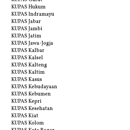
KUPAS Hukum
KUPAS Indramayu
KUPAS Jabar
KUPAS Jambi
KUPAS Jatim
KUPAS Jawa-Jogja
KUPAS Kalbar
KUPAS Kalsel
KUPAS Kalteng
KUPAS Kaltim
KUPAS Kasus
KUPAS Kebudayaan
KUPAS Kebumen
KUPAS Kepri
KUPAS Kesehatan
KUPAS Kiat
KUPAS Kolom