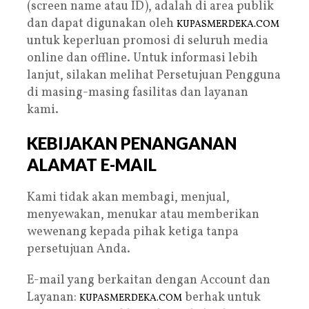
(screen name atau ID), adalah di area publik
dan dapat digunakan oleh
KUPASMERDEKA.COM
untuk keperluan promosi di seluruh media
online dan offline. Untuk informasi lebih
lanjut, silakan melihat Persetujuan Pengguna
di masing-masing fasilitas dan layanan
kami.
KEBIJAKAN PENANGANAN
ALAMAT E-MAIL
Kami tidak akan membagi, menjual,
menyewakan, menukar atau memberikan
wewenang kepada pihak ketiga tanpa
persetujuan Anda.
E-mail yang berkaitan dengan Account dan
Layanan:
berhak untuk
KUPASMERDEKA.COM