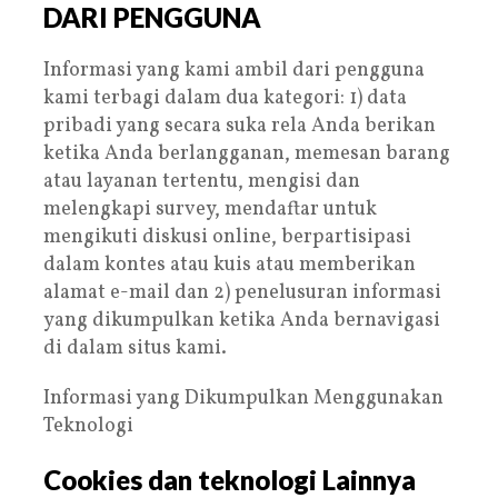
DARI PENGGUNA
Informasi yang kami ambil dari pengguna
kami terbagi dalam dua kategori: 1) data
pribadi yang secara suka rela Anda berikan
ketika Anda berlangganan, memesan barang
atau layanan tertentu, mengisi dan
melengkapi survey, mendaftar untuk
mengikuti diskusi online, berpartisipasi
dalam kontes atau kuis atau memberikan
alamat e-mail dan 2) penelusuran informasi
yang dikumpulkan ketika Anda bernavigasi
di dalam situs kami.
Informasi yang Dikumpulkan Menggunakan
Teknologi
Cookies dan teknologi Lainnya