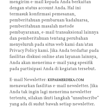
mengirim e-mail kepada Anda berkaitan
dengan status account Anda. Hal ini
termasuk konfirmasi pemesanan,
pemberitahuan pembaruan/kadaluarsa,
pemberitahuan masalah metode
pembayaranan, e-mail transaksional lainnya
dan pemberitahuan tentang perubahan
menyeluruh pada situs web kami dan/atau
Privacy Policy kami. Jika Anda terdaftar pada
fasilitas diskusi online atau layanan lainnya,
Anda akan menerima e-mail yang spesifik
pada partisipasi Anda di kegiatan tersebut.
E-mail Newsletter:
KUPASMERDEKA.COM
menawarkan fasilitas e-mail newsletter. Jika
Anda tak ingin lagi menerima newsletter
tertentu, silakan ikuti langkah “unsubscribe”
yang ada di sudut bawah setiap newsletter.