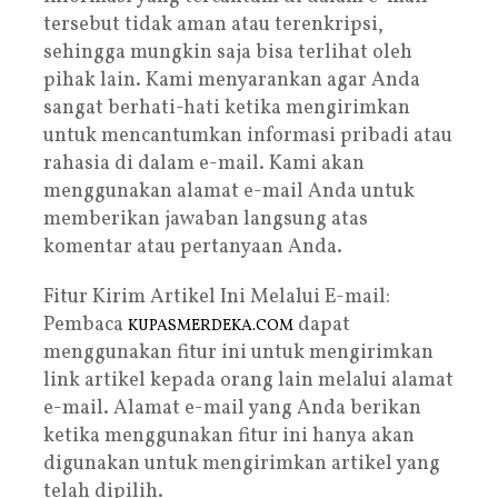
tersebut tidak aman atau terenkripsi,
sehingga mungkin saja bisa terlihat oleh
pihak lain. Kami menyarankan agar Anda
sangat berhati-hati ketika mengirimkan
untuk mencantumkan informasi pribadi atau
rahasia di dalam e-mail. Kami akan
menggunakan alamat e-mail Anda untuk
memberikan jawaban langsung atas
komentar atau pertanyaan Anda.
Fitur Kirim Artikel Ini Melalui E-mail:
Pembaca
dapat
KUPASMERDEKA.COM
menggunakan fitur ini untuk mengirimkan
link artikel kepada orang lain melalui alamat
e-mail. Alamat e-mail yang Anda berikan
ketika menggunakan fitur ini hanya akan
digunakan untuk mengirimkan artikel yang
telah dipilih.