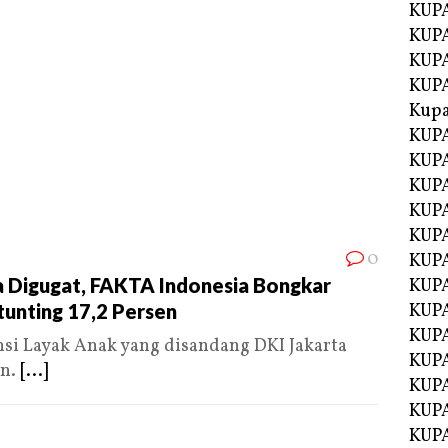
KUPA
KUP
KUPA
KUP
Kupa
KUPA
KUPA
KUPA
KUPA
KUP
0
KUPA
ta Digugat, FAKTA Indonesia Bongkar
KUPA
tunting 17,2 Persen
KUPA
KUP
si Layak Anak yang disandang DKI Jakarta
KUP
an.
[...]
KUP
KUP
KUP