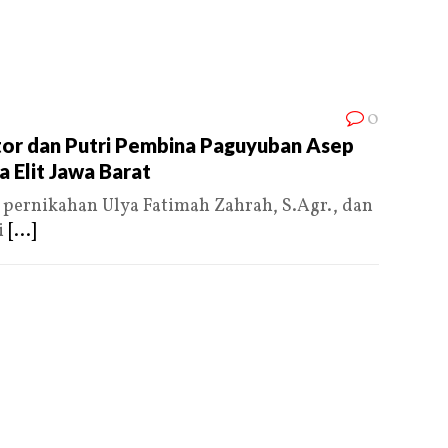
0
tor dan Putri Pembina Paguyuban Asep
 Elit Jawa Barat
ernikahan Ulya Fatimah Zahrah, S.Agr., dan
i
[...]