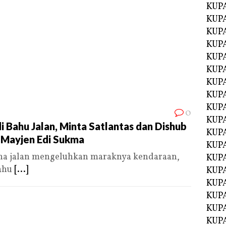
KUPA
KUPA
KUP
KUP
KUPA
KUPA
KUPA
KUPA
KUPA
0
KUPA
i Bahu Jalan, Minta Satlantas dan Dishub
KUPA
n Mayjen Edi Sukma
KUPA
a jalan mengeluhkan maraknya kendaraan,
KUPA
bahu
[...]
KUP
KUP
KUPA
KUPA
KUPA