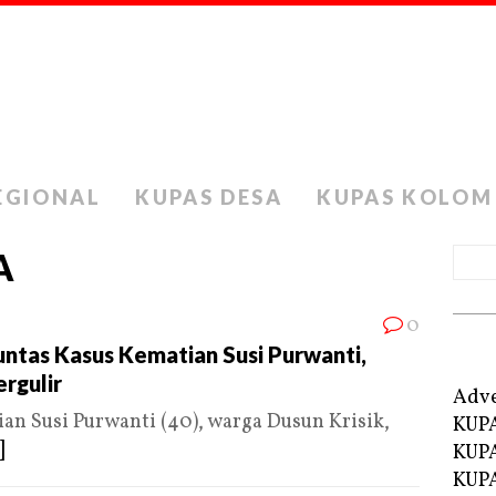
EGIONAL
KUPAS DESA
KUPAS KOLOM
A
0
untas Kasus Kematian Susi Purwanti,
rgulir
Adve
 Susi Purwanti (40), warga Dusun Krisik,
KUP
]
KUP
KUPA