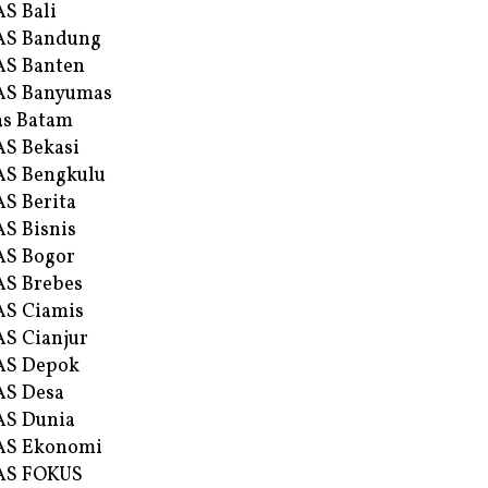
S Bali
AS Bandung
S Banten
AS Banyumas
s Batam
S Bekasi
S Bengkulu
S Berita
S Bisnis
AS Bogor
S Brebes
S Ciamis
S Cianjur
AS Depok
AS Desa
AS Dunia
AS Ekonomi
AS FOKUS