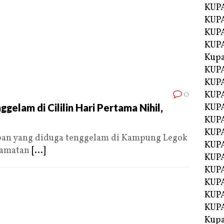
KUP
KUPA
KUP
KUP
Kup
KUP
KUPA
0
KUPA
elam di Cililin Hari Pertama Nihil,
KUPA
KUPA
KUP
an yang diduga tenggelam di Kampung Legok
KUPA
camatan
[...]
KUPA
KUPA
KUPA
KUPA
KUPA
Kupa