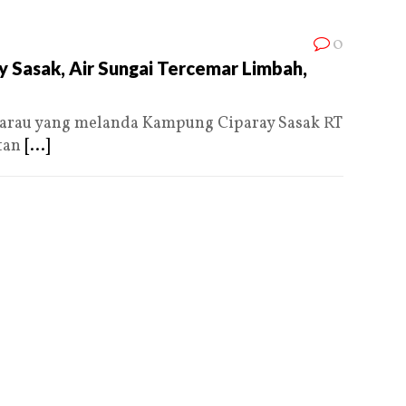
0
ay Sasak, Air Sungai Tercemar Limbah,
au yang melanda Kampung Ciparay Sasak RT
tan
[...]