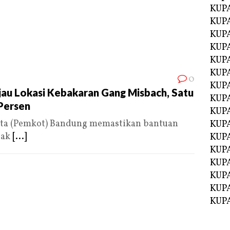
KUPA
KUPA
KUPA
KUPA
KUPA
KUP
0
KUP
jau Lokasi Kebakaran Gang Misbach, Satu
KUPA
Persen
KUP
ta (Pemkot) Bandung memastikan bantuan
KUP
pak
[...]
KUP
KUPA
KUPA
KUPA
KUPA
KUPA