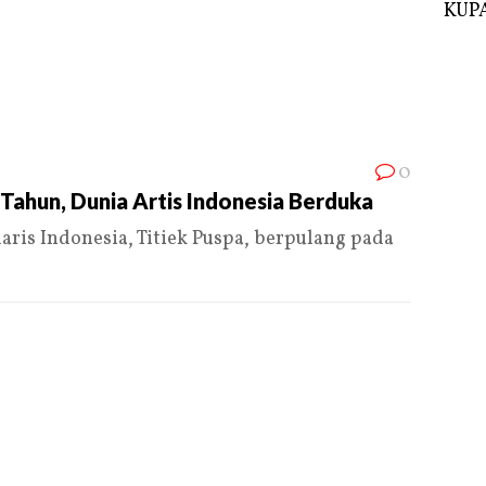
KUPA
0
 Tahun, Dunia Artis Indonesia Berduka
ris Indonesia, Titiek Puspa, berpulang pada