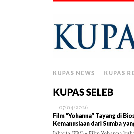
KUPAS NEWS
KUPAS R
KUPAS SELEB
07/04/2026
Film “Yohanna” Tayang di Bio
Kemanusiaan dari Sumba ya
Jakarta (KM) – Film Yohanna buka