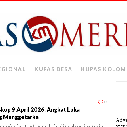
EGIONAL
KUPAS DESA
KUPAS KOLOM
0
skop 9 April 2026, Angkat Luka
ng Menggetarka
Adve
n sekadar tontonan. Ia hadir sebagai cermin