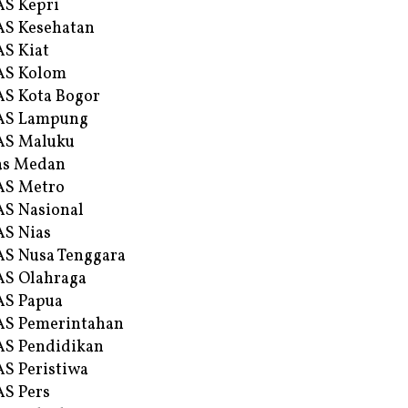
S Kepri
S Kesehatan
S Kiat
AS Kolom
S Kota Bogor
AS Lampung
AS Maluku
as Medan
AS Metro
S Nasional
S Nias
S Nusa Tenggara
S Olahraga
AS Papua
S Pemerintahan
S Pendidikan
S Peristiwa
S Pers