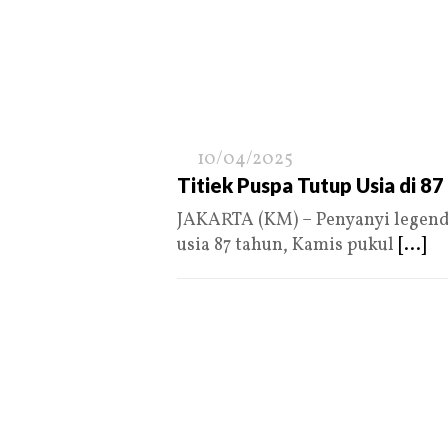
10/04/2025
Titiek Puspa Tutup Usia di 87
JAKARTA (KM) – Penyanyi legenda
usia 87 tahun, Kamis pukul
[...]