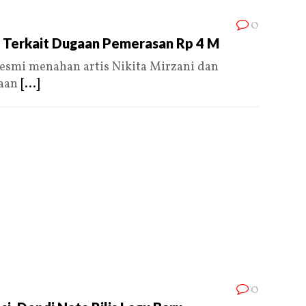
0
an Terkait Dugaan Pemerasan Rp 4 M
resmi menahan artis Nikita Mirzani dan
gaan
[...]
0