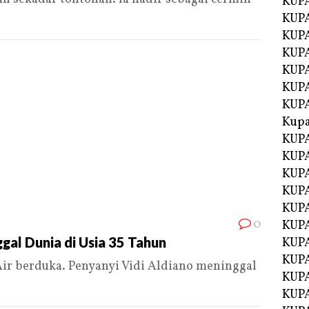
KUP
KUP
KUPA
KUPA
KUP
KUPA
KUP
Kupa
KUPA
KUPA
KUPA
KUPA
KUP
0
KUPA
gal Dunia di Usia 35 Tahun
KUPA
KUPA
r berduka. Penyanyi Vidi Aldiano meninggal
KUP
KUP