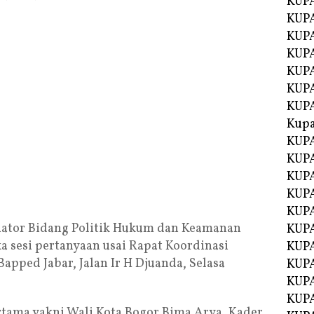
KUP
KUP
KUPA
KUPA
KUP
KUPA
KUP
Kupa
KUPA
KUPA
KUPA
KUPA
KUP
ator Bidang Politik Hukum dan Keamanan
KUPA
 sesi pertanyaan usai Rapat Koordinasi
KUPA
pped Jabar, Jalan Ir H Djuanda, Selasa
KUPA
KUP
KUP
ama yakni Wali Kota Bogor Bima Arya. Kader