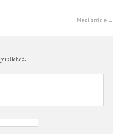
Next article →
 published.