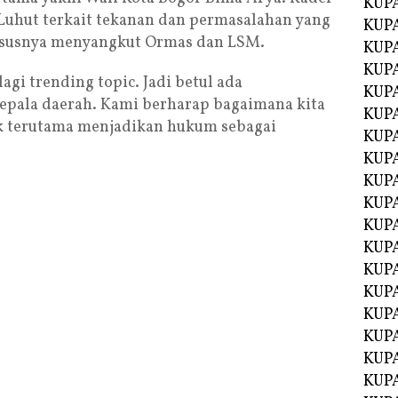
KUP
 Luhut terkait tekanan dan permasalahan yang
KUP
ususnya menyangkut Ormas dan LSM.
KUP
KUPA
gi trending topic. Jadi betul ada
KUPA
epala daerah. Kami berharap bagaimana kita
KUP
k terutama menjadikan hukum sebagai
KUP
KUPA
KUPA
KUPA
KUPA
KUPA
KUPA
KUPA
KUPA
KUPA
KUP
KUP