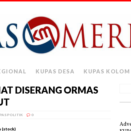
EGIONAL
KUPAS DESA
KUPAS KOLOM
HAT DISERANG ORMAS
UT
PAS POLITIK
0
Adve
 (stock)