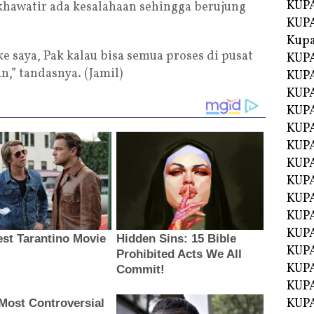
KUPA
khawatir ada kesalahaan sehingga berujung
KUPA
Kupa
ke saya, Pak kalau bisa semua proses di pusat
KUPA
n,” tandasnya. (Jamil)
KUPA
KUPA
KUPA
KUPA
KUP
KUP
KUPA
KUP
KUP
KUP
KUPA
KUPA
KUPA
KUPA