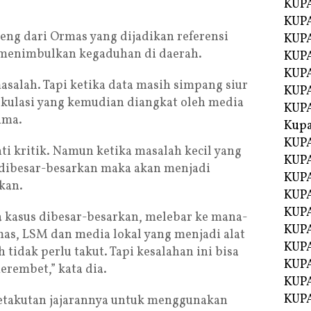
KUPA
KUPA
eng dari Ormas yang dijadikan referensi
KUPA
menimbulkan kegaduhan di daerah.
KUP
KUPA
masalah. Tapi ketika data masih simpang siur
KUP
ekulasi yang kemudian diangkat oleh media
KUP
ima.
Kup
KUP
ti kritik. Namun ketika masalah kecil yang
KUPA
 dibesar-besarkan maka akan menjadi
KUPA
kan.
KUPA
KUPA
ika kasus dibesar-besarkan, melebar ke mana-
KUP
mas, LSM dan media lokal yang menjadi alat
KUPA
 tidak perlu takut. Tapi kesalahan ini bisa
KUPA
erembet,” kata dia.
KUPA
KUPA
ketakutan jajarannya untuk menggunakan