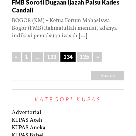
FMB Soroti Dugaan Ijazah Palsu Kades
Candali
BOGOR (KM) – Ketua Forum Mahasiswa
Bogor (FMB) Rahmatullah menilai, adanya
indikasi pemalsuan izasah
[...]
«
1
…
133
134
135
»
KATEGORI KUPAS
Advertorial
KUPAS Aceh
KUPAS Aneka
KUPAS Babel