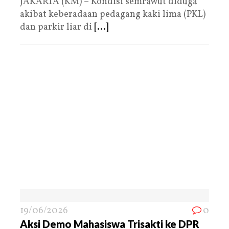
JAKARTA (KM) – Kondisi semrawut diduga
akibat keberadaan pedagang kaki lima (PKL)
dan parkir liar di
[...]
19/06/2026
0
Aksi Demo Mahasiswa Trisakti ke DPR