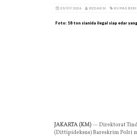
01/07/2026
REDAKSI
KUPAS BER
Foto: 18 ton sianida ilegal siap edar ya
JAKARTA (KM)
— Direktorat Tin
(Dittipideksus) Bareskrim Polr