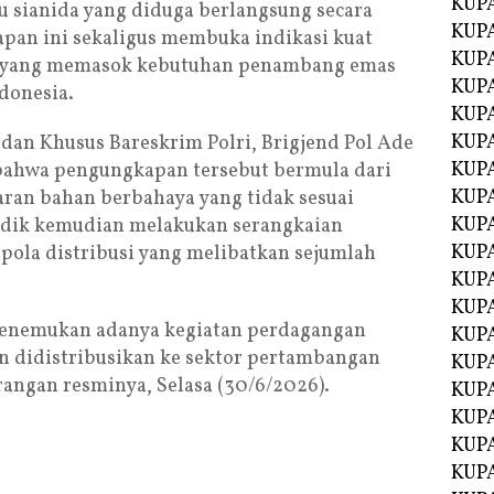
KUP
u sianida yang diduga berlangsung secara
KUP
apan ini sekaligus membuka indikasi kuat
KUP
gal yang memasok kebutuhan penambang emas
KUPA
ndonesia.
KUPA
KUP
dan Khusus Bareskrim Polri, Brigjend Pol Ade
KUP
 bahwa pengungkapan tersebut bermula dari
KUPA
daran bahan berbahaya yang tidak sesuai
KUPA
lidik kemudian melakukan serangkaian
KUPA
la distribusi yang melibatkan sejumlah
KUPA
KUPA
 menemukan adanya kegiatan perdagangan
KUPA
n didistribusikan ke sektor pertambangan
KUPA
erangan resminya, Selasa (30/6/2026).
KUPA
KUPA
KUP
KUP