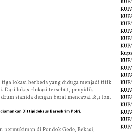
KUPA
KUPA
KUPA
KUP
KUPA
KUP
KUP
Kup
KUP
KUPA
KUPA
tiga lokasi berbeda yang diduga menjadi titik
KUPA
. Dari lokasi-lokasi tersebut, penyidik
KUPA
drum sianida dengan berat mencapai 18,1 ton.
KUP
KUPA
g diamankan Dittipideksus Bareskrim Polri.
KUPA
KUPA
KUPA
an permukiman di Pondok Gede, Bekasi,