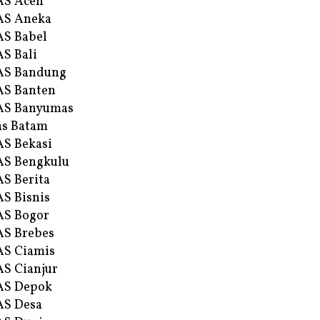
AS Aceh
AS Aneka
S Babel
S Bali
AS Bandung
S Banten
AS Banyumas
s Batam
S Bekasi
S Bengkulu
S Berita
S Bisnis
AS Bogor
S Brebes
S Ciamis
S Cianjur
AS Depok
AS Desa