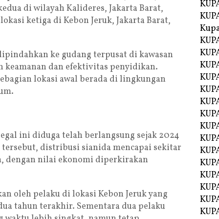
KUPA
dua di wilayah Kalideres, Jakarta Barat,
KUPA
kasi ketiga di Kebon Jeruk, Jakarta Barat,
Kupa
KUPA
KUPA
dipindahkan ke gudang terpusat di kawasan
KUPA
n keamanan dan efektivitas penyidikan.
KUPA
ebagian lokasi awal berada di lingkungan
KUPA
mum.
KUP
KUP
KUPA
legal ini diduga telah berlangsung sejak 2024
KUP
ersebut, distribusi sianida mencapai sekitar
KUP
m, dengan nilai ekonomi diperkirakan
KUP
KUPA
KUPA
kan oleh pelaku di lokasi Kebon Jeruk yang
KUPA
dua tahun terakhir. Sementara dua pelaku
KUPA
g waktu lebih singkat, namun tetap