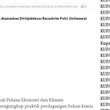
KUP
KUP
ITA
,
KUPAS HUKUM
,
KUPAS KASUS
,
KUPAS METRO
0
KUPA
KUPA
ng diamankan Dittipideksus Bareskrim Polri. (Istimewa)
KUP
KUPA
KUP
Kupa
KUPA
KUPA
KUPA
KUPA
KUP
KUPA
KUPA
KUPA
KUP
dak Pidana Ekonomi dan Khusus
KUP
i mengungkap praktik perdagangan bahan kimia