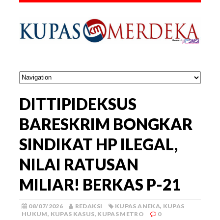
DITTIPIDEKSUS
BARESKRIM BONGKAR
SINDIKAT HP ILEGAL,
NILAI RATUSAN
MILIAR! BERKAS P-21
08/07/2026
REDAKSI
KUPAS ANEKA
,
KUPAS
HUKUM
,
KUPAS KASUS
,
KUPAS METRO
0