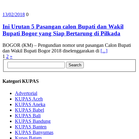
13/02/2018
0
Ini Urutan 5 Pasangan calon Bupati dan Wakil
Bupati Bogor yang Siap Bertarung di Pilkada
BOGOR (KM) – Pengundian nomor urut pasangan Calon Bupati
dan Wakil Bupati Bogor 2018 diselenggarakan di
[...]
Posts
1
2
»
pagination
Kategori KUPAS
Advertorial
KUPAS Aceh
KUPAS Aneka
KUPAS Babel
KUPAS Bali
KUPAS Bandung
KUPAS Banten
KUPAS Banyumas
Kupas Batam