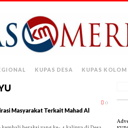
EGIONAL
KUPAS DESA
KUPAS KOLOM
YU
0
rasi Masyarakat Terkait Mahad Al
Adve
mbali beraksi yang ke- 4 kalinya di Desa