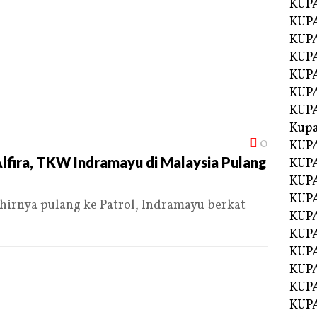
KUPA
KUPA
KUPA
KUP
KUPA
KUP
KUP
Kup
0
KUP
lfira, TKW Indramayu di Malaysia Pulang
KUPA
KUPA
KUPA
irnya pulang ke Patrol, Indramayu berkat
KUPA
KUP
KUPA
KUPA
KUPA
KUPA