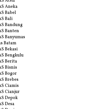
AS Aceh
AS Aneka
S Babel
S Bali
AS Bandung
S Banten
AS Banyumas
s Batam
S Bekasi
S Bengkulu
S Berita
S Bisnis
AS Bogor
S Brebes
S Ciamis
S Cianjur
AS Depok
AS Desa