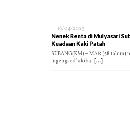
16/04/2023
Nenek Renta di Mulyasari Su
Keadaan Kaki Patah
SUBANG(KM) – MAR (58 tahun) ne
‘ngengsod’ akibat
[...]