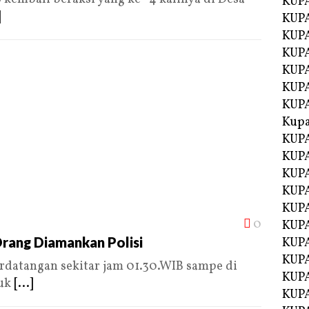
KUP
]
KUP
KUPA
KUPA
KUP
KUPA
KUP
Kupa
KUPA
KUPA
KUPA
KUPA
KUP
0
KUPA
rang Diamankan Polisi
KUPA
KUPA
datangan sekitar jam 01.30.WIB sampe di
KUP
suk
[...]
KUP