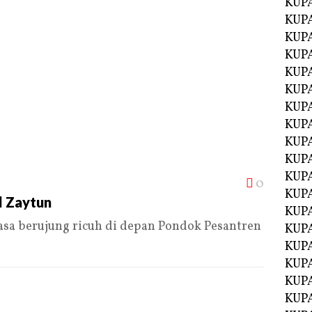
KUP
KUP
KUP
KUPA
KUPA
KUP
KUP
KUPA
KUPA
KUPA
KUPA
0
KUPA
l Zaytun
KUPA
a berujung ricuh di depan Pondok Pesantren
KUPA
KUPA
KUPA
KUP
KUP