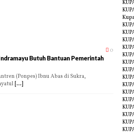
KUPA
KUPA
Kupa
KUPA
KUPA
KUPA
KUPA
0
KUPA
a Indramayu Butuh Bantuan Pemerintah
KUP
KUP
ren (Ponpes) Ibnu Abas di Sukra,
KUPA
ayatul
[...]
KUP
KUP
KUP
KUPA
KUPA
KUPA
KUPA