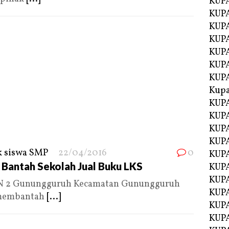
KUP
KUP
KUPA
KUPA
KUP
KUPA
KUP
Kupa
KUPA
KUPA
KUPA
KUPA
22/04/2016
0
KUP
Bantah Sekolah Jual Buku LKS
KUPA
KUPA
N 2 Gunungguruh Kecamatan Gunungguruh
KUPA
 membantah
[...]
KUP
KUP