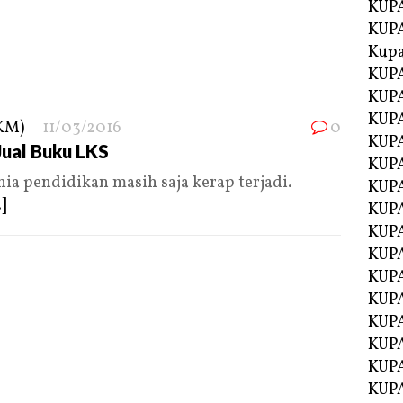
KUPA
KUPA
Kupa
KUPA
KUPA
KUPA
11/03/2016
0
KUPA
Jual Buku LKS
KUPA
a pendidikan masih saja kerap terjadi.
KUP
.]
KUP
KUPA
KUP
KUP
KUP
KUPA
KUPA
KUPA
KUPA