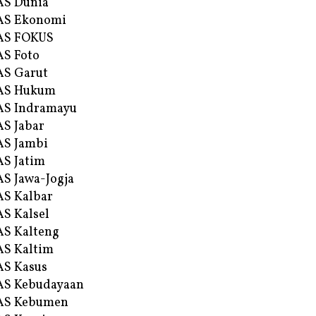
AS Dunia
AS Ekonomi
AS FOKUS
S Foto
S Garut
AS Hukum
AS Indramayu
S Jabar
S Jambi
S Jatim
S Jawa-Jogja
S Kalbar
S Kalsel
S Kalteng
S Kaltim
S Kasus
AS Kebudayaan
AS Kebumen