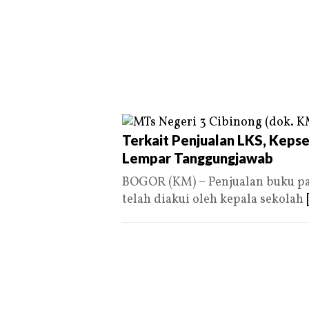
Terkait Penjualan LKS, Keps
Lempar Tanggungjawab
BOGOR (KM) – Penjualan buku pa
telah diakui oleh kepala sekolah