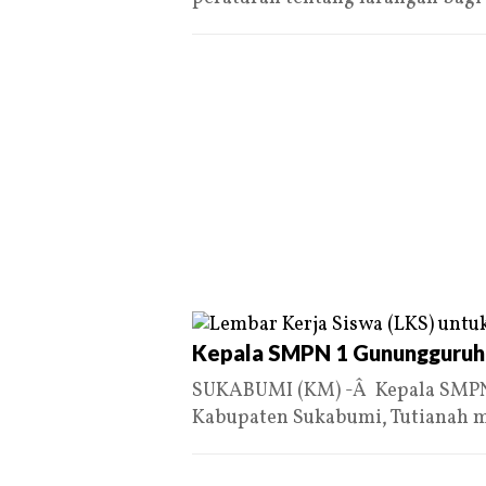
Kepala SMPN 1 Gunungguruh 
SUKABUMI (KM) -Â Kepala SMP
Kabupaten Sukabumi, Tutianah