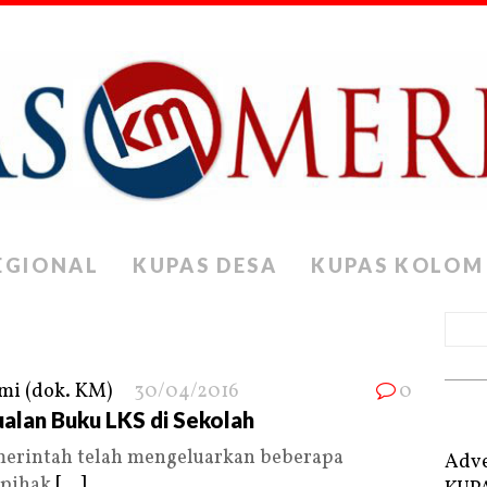
EGIONAL
KUPAS DESA
KUPAS KOLOM
30/04/2016
0
alan Buku LKS di Sekolah
rintah telah mengeluarkan beberapa
Adve
 pihak
[...]