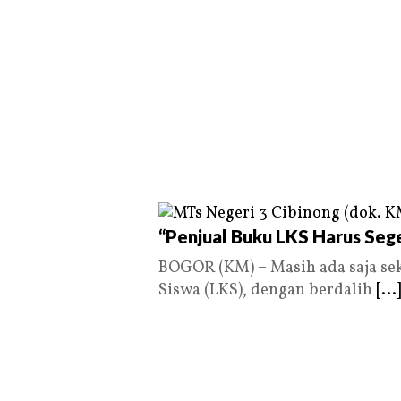
“Penjual Buku LKS Harus Sege
BOGOR (KM) – Masih ada saja se
Siswa (LKS), dengan berdalih
[...]