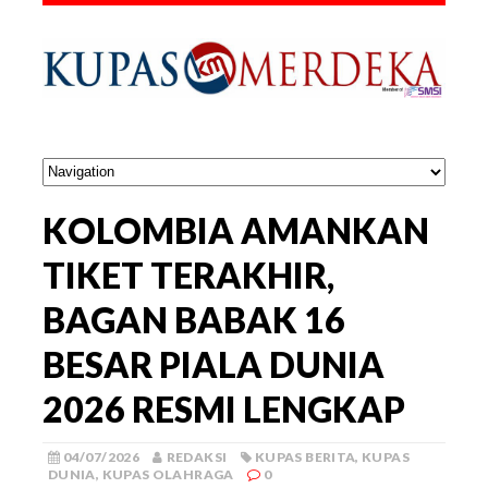
KOLOMBIA AMANKAN
TIKET TERAKHIR,
BAGAN BABAK 16
BESAR PIALA DUNIA
2026 RESMI LENGKAP
04/07/2026
REDAKSI
KUPAS BERITA
,
KUPAS
DUNIA
,
KUPAS OLAHRAGA
0