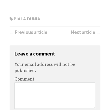
PIALA DUNIA
← Previous article
Next article →
Leave a comment
Your email address will not be
published.
Comment