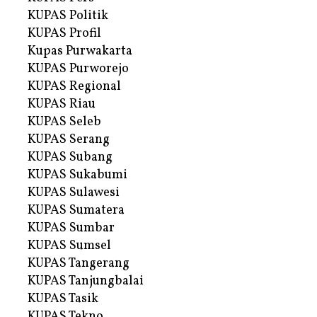
KUPAS Politik
KUPAS Profil
Kupas Purwakarta
KUPAS Purworejo
KUPAS Regional
KUPAS Riau
KUPAS Seleb
KUPAS Serang
KUPAS Subang
KUPAS Sukabumi
KUPAS Sulawesi
KUPAS Sumatera
KUPAS Sumbar
KUPAS Sumsel
KUPAS Tangerang
KUPAS Tanjungbalai
KUPAS Tasik
KUPAS Tekno