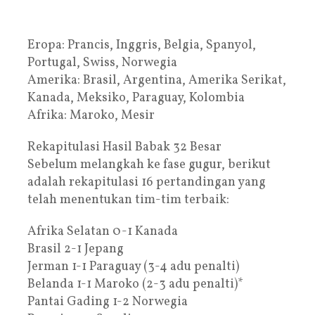
Eropa: Prancis, Inggris, Belgia, Spanyol,
Portugal, Swiss, Norwegia
Amerika: Brasil, Argentina, Amerika Serikat,
Kanada, Meksiko, Paraguay, Kolombia
Afrika: Maroko, Mesir
Rekapitulasi Hasil Babak 32 Besar
Sebelum melangkah ke fase gugur, berikut
adalah rekapitulasi 16 pertandingan yang
telah menentukan tim-tim terbaik:
Afrika Selatan 0-1 Kanada
Brasil 2-1 Jepang
Jerman 1-1 Paraguay (3-4 adu penalti)
Belanda 1-1 Maroko (2-3 adu penalti)*
Pantai Gading 1-2 Norwegia