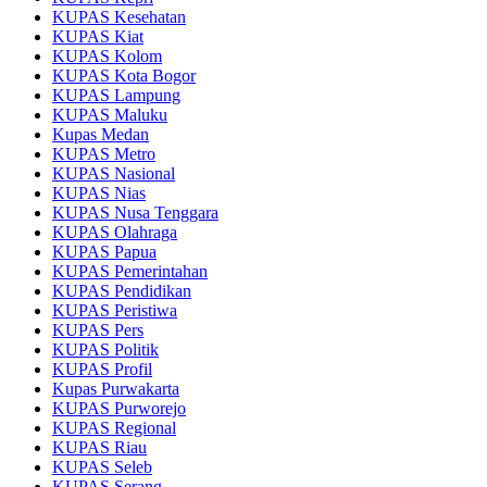
KUPAS Kesehatan
KUPAS Kiat
KUPAS Kolom
KUPAS Kota Bogor
KUPAS Lampung
KUPAS Maluku
Kupas Medan
KUPAS Metro
KUPAS Nasional
KUPAS Nias
KUPAS Nusa Tenggara
KUPAS Olahraga
KUPAS Papua
KUPAS Pemerintahan
KUPAS Pendidikan
KUPAS Peristiwa
KUPAS Pers
KUPAS Politik
KUPAS Profil
Kupas Purwakarta
KUPAS Purworejo
KUPAS Regional
KUPAS Riau
KUPAS Seleb
KUPAS Serang