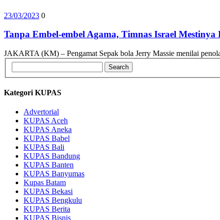
23/03/2023
0
Tanpa Embel-embel Agama, Timnas Israel Mestinya B
JAKARTA (KM) – Pengamat Sepak bola Jerry Massie menilai penolaka
Kategori KUPAS
Advertorial
KUPAS Aceh
KUPAS Aneka
KUPAS Babel
KUPAS Bali
KUPAS Bandung
KUPAS Banten
KUPAS Banyumas
Kupas Batam
KUPAS Bekasi
KUPAS Bengkulu
KUPAS Berita
KUPAS Bisnis