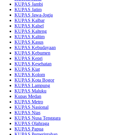
KUPAS Jambi
KUPAS Jatim
KUPAS Jawa-Jogja
KUPAS Kalbar
KUPAS Kalsel
KUPAS Kalteng
KUPAS Kaltim
KUPAS Kasus
KUPAS Kebudayaan
KUPAS Kebumen
KUPAS Kepri
KUPAS Kesehatan
KUPAS Kiat
KUPAS Kolom
KUPAS Kota Bogor
KUPAS Lampung
KUPAS Maluku
Kupas Medan
KUPAS Metro
KUPAS Nasional
KUPAS Nias
KUPAS Nusa Tenggara
KUPAS Olahraga
KUPAS Papua
KUPAS Pemerintahan