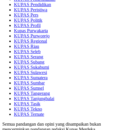
KUPAS Pendidikan
KUPAS Peristiwa
KUPAS Pers
KUPAS Politik
KUPAS Profil
Kupas Purwakarta
KUPAS Purworejo
KUPAS Regional
KUPAS Riau
KUPAS Seleb
KUPAS Serang
KUPAS Subang
KUPAS Sukabumi
KUPAS Sulawesi
KUPAS Sumatera
KUPAS Sumbar
KUPAS Sumsel
KUPAS Tangerang
KUPAS Tanjungbalai
KUPAS Tasik
KUPAS Tekno
KUPAS Ternate
Semua pandangan dan opini yang disampaikan bukan
mencerminkan pandangan redaksi Kupas Merdeka.