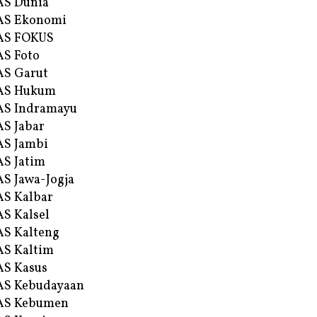
AS Dunia
AS Ekonomi
AS FOKUS
S Foto
S Garut
AS Hukum
AS Indramayu
S Jabar
S Jambi
S Jatim
S Jawa-Jogja
S Kalbar
S Kalsel
S Kalteng
S Kaltim
S Kasus
AS Kebudayaan
AS Kebumen