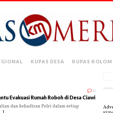
EGIONAL
KUPAS DESA
KUPAS KOLOM
0
antu Evakuasi Rumah Roboh di Desa Ciawi
lian dan kehadiran Polri dalam setiap
Adve
..]