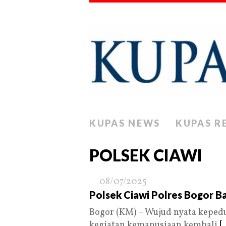
KUPAS NEWS
KUPAS R
POLSEK CIAWI
08/07/2025
Polsek Ciawi Polres Bogor B
Bogor (KM) – Wujud nyata kepedu
kegiatan kemanusiaan kembali
[.