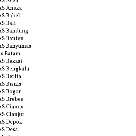
AS Aceh
AS Aneka
S Babel
S Bali
AS Bandung
S Banten
AS Banyumas
s Batam
S Bekasi
S Bengkulu
S Berita
S Bisnis
AS Bogor
S Brebes
S Ciamis
S Cianjur
AS Depok
AS Desa