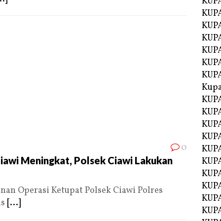
KUP
KUP
KUPA
KUPA
KUP
KUPA
KUP
Kupa
KUPA
KUPA
KUPA
KUPA
0
KUP
iawi Meningkat, Polsek Ciawi Lakukan
KUPA
KUPA
KUPA
an Operasi Ketupat Polsek Ciawi Polres
KUP
us
[...]
KUP