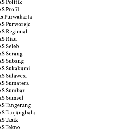
S Politik
S Profil
s Purwakarta
S Purworejo
S Regional
S Riau
S Seleb
S Serang
AS Subang
AS Sukabumi
S Sulawesi
AS Sumatera
AS Sumbar
AS Sumsel
S Tangerang
S Tanjungbalai
S Tasik
S Tekno