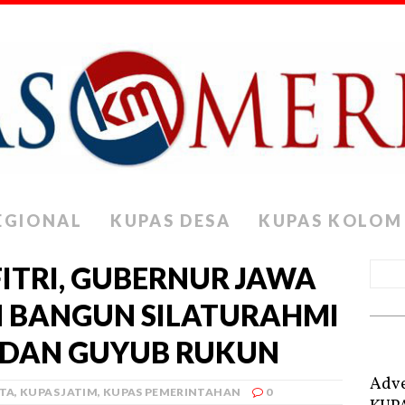
EGIONAL
KUPAS DESA
KUPAS KOLOM
FITRI, GUBERNUR JAWA
N BANGUN SILATURAHMI
 DAN GUYUB RUKUN
Adve
ITA
,
KUPAS JATIM
,
KUPAS PEMERINTAHAN
0