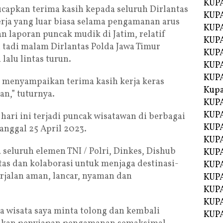
KUPA
capkan terima kasih kepada seluruh Dirlantas
KUPA
nerja yang luar biasa selama pengamanan arus
KUPA
n laporan puncak mudik di Jatim, relatif
KUP
 tadi malam Dirlantas Polda Jawa Timur
KUPA
alu lintas turun.
KUP
KUP
i menyampaikan terima kasih kerja keras
Kup
n,” tuturnya.
KUP
KUPA
ari ini terjadi puncak wisatawan di berbagai
KUPA
anggal 25 April 2023.
KUPA
 seluruh elemen TNI / Polri, Dinkes, Dishub
KUPA
as dan kolaborasi untuk menjaga destinasi-
KUP
erjalan aman, lancar, nyaman dan
KUPA
KUPA
KUPA
a wisata saya minta tolong dan kembali
KUPA