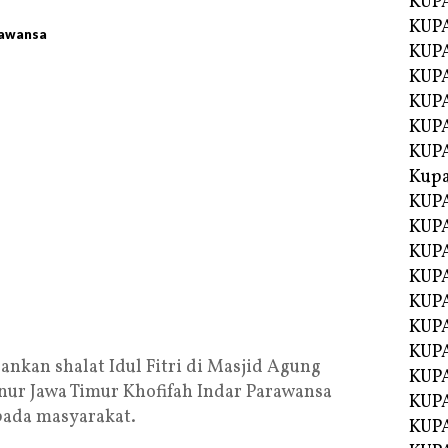
KUP
KUP
rawansa
KUPA
KUPA
KUP
KUPA
KUP
Kupa
KUPA
KUPA
KUPA
KUPA
KUP
KUPA
KUPA
nkan shalat Idul Fitri di Masjid Agung
KUPA
ur Jawa Timur Khofifah Indar Parawansa
KUP
ada masyarakat.
KUP