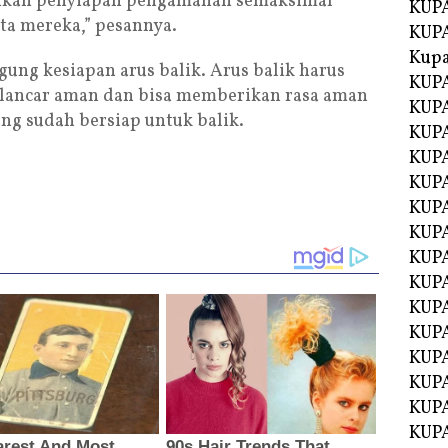
ukan penyiapan pengamanan semaksimal
KUPA
a mereka,” pesannya.
KUPA
Kupa
ung kesiapan arus balik. Arus balik harus
KUPA
 lancar aman dan bisa memberikan rasa aman
KUPA
ng sudah bersiap untuk balik.
KUPA
KUPA
KUPA
KUP
KUP
KUPA
KUP
KUP
KUP
KUPA
KUPA
KUPA
KUPA