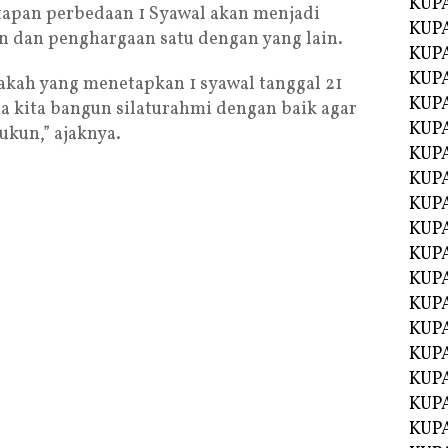
KUP
apan perbedaan 1 Syawal akan menjadi
KUP
n dan penghargaan satu dengan yang lain.
KUP
KUPA
akah yang menetapkan 1 syawal tanggal 21
KUPA
 kita bangun silaturahmi dengan baik agar
KUP
ukun,” ajaknya.
KUP
KUPA
KUPA
KUPA
KUPA
KUPA
KUPA
KUPA
KUPA
KUPA
KUP
KUP