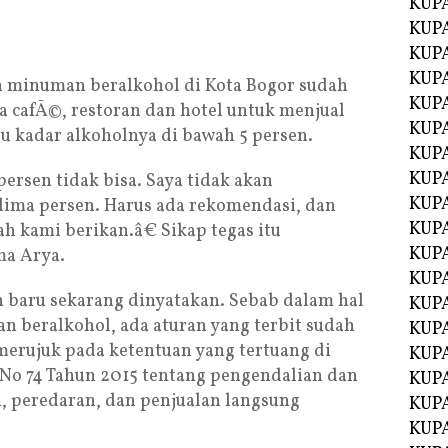
KUP
KUP
KUP
KUPA
n minuman beralkohol di Kota Bogor sudah
KUPA
da cafÃ©, restoran dan hotel untuk menjual
KUP
 kadar alkoholnya di bawah 5 persen.
KUP
KUPA
ersen tidak bisa. Saya tidak akan
KUPA
 lima persen. Harus ada rekomendasi, dan
KUPA
h kami berikan.â€ Sikap tegas itu
KUPA
ma Arya.
KUPA
n baru sekarang dinyatakan. Sebab dalam hal
KUPA
 beralkohol, ada aturan yang terbit sudah
KUPA
 merujuk pada ketentuan yang tertuang di
KUPA
No 74 Tahun 2015 tentang pengendalian dan
KUPA
 peredaran, dan penjualan langsung
KUP
KUP