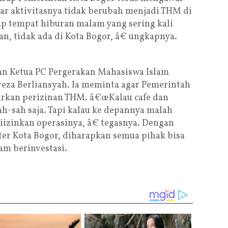
gar aktivitasnya tidak berubah menjadi THM di
p tempat hiburan malam yang sering kali
n, tidak ada di Kota Bogor, â€ ungkapnya.
an Ketua PC Pergerakan Mahasiswa Islam
hreza Berliansyah. Ia meminta agar Pemerintah
arkan perizinan THM. â€œKalau cafe dan
sah-sah saja. Tapi kalau ke depannya malah
iizinkan operasinya, â€ tegasnya. Dengan
r Kota Bogor, diharapkan semua pihak bisa
am berinvestasi.