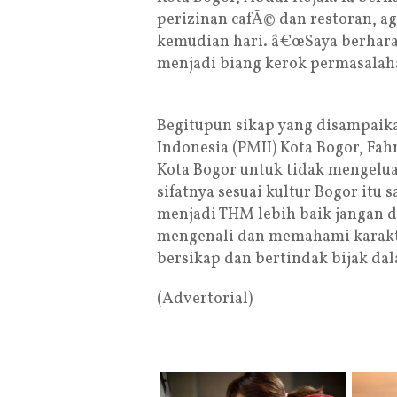
perizinan cafÃ© dan restoran, a
kemudian hari. â€œSaya berhara
menjadi biang kerok permasalaha
Begitupun sikap yang disampaik
Indonesia (PMII) Kota Bogor, Fa
Kota Bogor untuk tidak mengelu
sifatnya sesuai kultur Bogor itu 
menjadi THM lebih baik jangan d
mengenali dan memahami karakte
bersikap dan bertindak bijak dal
(Advertorial)