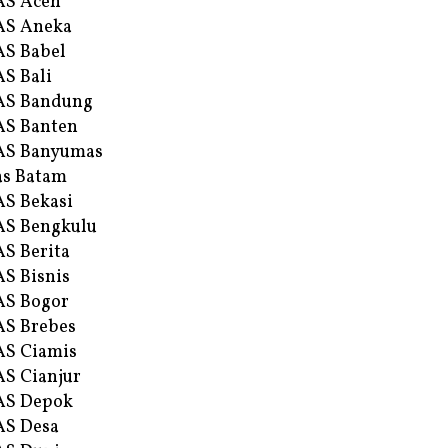
AS Aceh
AS Aneka
S Babel
S Bali
AS Bandung
S Banten
AS Banyumas
s Batam
S Bekasi
S Bengkulu
S Berita
S Bisnis
AS Bogor
S Brebes
S Ciamis
S Cianjur
AS Depok
AS Desa