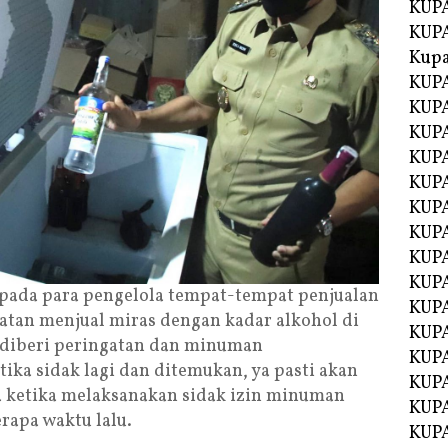
KUPA
KUPA
Kupa
KUPA
KUPA
KUPA
KUPA
KUPA
KUP
KUP
KUPA
KUP
ada para pengelola tempat-tempat penjualan
KUP
tan menjual miras dengan kadar alkohol di
KUP
n diberi peringatan dan minuman
KUPA
tika sidak lagi dan ditemukan, ya pasti akan
KUPA
ima ketika melaksanakan sidak izin minuman
KUPA
rapa waktu lalu.
KUPA