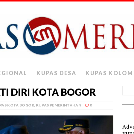
EGIONAL
KUPAS DESA
KUPAS KOLOM
I DIRI KOTA BOGOR
PAS KOTA BOGOR
,
KUPAS PEMERINTAHAN
0
Adve