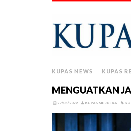
KUPAS NEWS
KUPAS R
MENGUATKAN JAT
27/01/2022
KUPAS MERDEKA
KU