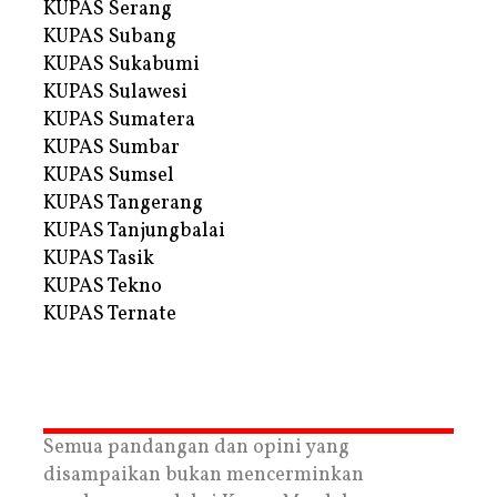
KUPAS Serang
KUPAS Subang
KUPAS Sukabumi
KUPAS Sulawesi
KUPAS Sumatera
KUPAS Sumbar
KUPAS Sumsel
KUPAS Tangerang
KUPAS Tanjungbalai
KUPAS Tasik
KUPAS Tekno
KUPAS Ternate
Semua pandangan dan opini yang
disampaikan bukan mencerminkan