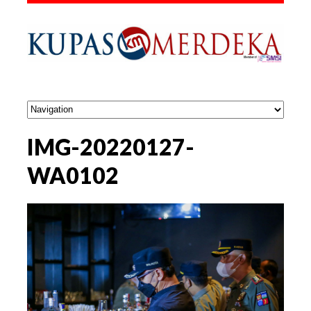
IMG-20220127-
WA0102