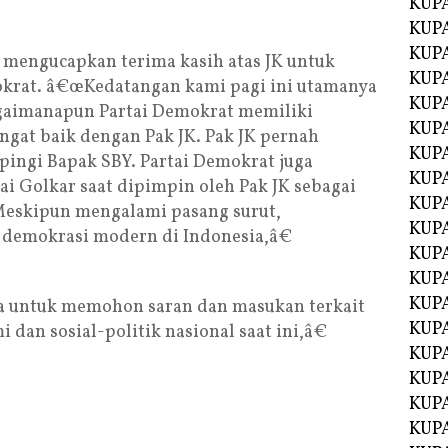
KUP
KUP
KUP
mengucapkan terima kasih atas JK untuk
KUPA
krat. â€œKedatangan kami pagi ini utamanya
KUPA
agaimanapun Partai Demokrat memiliki
KUP
ngat baik dengan Pak JK. Pak JK pernah
KUP
ingi Bapak SBY. Partai Demokrat juga
KUPA
tai Golkar saat dipimpin oleh Pak JK sebagai
KUPA
Meskipun mengalami pasang surut,
KUPA
h demokrasi modern di Indonesia,â€
KUPA
KUPA
KUPA
a untuk memohon saran dan masukan terkait
KUPA
an sosial-politik nasional saat ini,â€
KUPA
KUPA
KUP
KUP