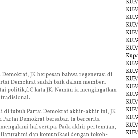
KUPA
KUPA
KUPA
KUP
KUPA
KUP
KUP
Kup
KUP
KUPA
 Demokrat, JK berpesan bahwa regenerasi di
KUPA
Partai Demokrat sudah baik dalam memberi
KUPA
tai politik,â€ kata JK. Namun ia mengingatkan
KUPA
tradisional.
KUP
KUPA
i di tubuh Partai Demokrat akhir-akhir ini, JK
KUPA
Partai Demokrat bersabar. Ia bercerita
KUPA
 mengalami hal serupa. Pada akhir pertemuan,
KUPA
 silaturahmi dan komunikasi dengan tokoh-