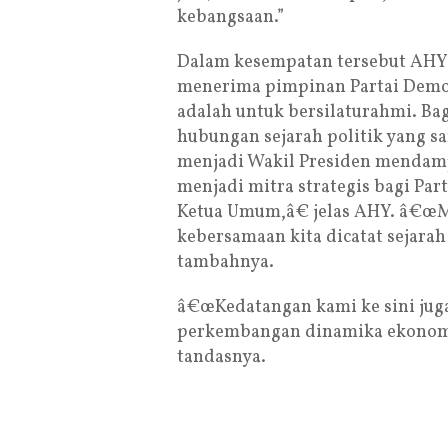
kebangsaan.”
Dalam kesempatan tersebut AHY 
menerima pimpinan Partai Demo
adalah untuk bersilaturahmi. B
hubungan sejarah politik yang sa
menjadi Wakil Presiden mendamp
menjadi mitra strategis bagi Par
Ketua Umum,â€ jelas AHY. â€œ
kebersamaan kita dicatat sejara
tambahnya.
â€œKedatangan kami ke sini jug
perkembangan dinamika ekonomi d
tandasnya.