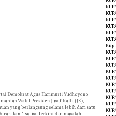
KUP
KUP
KUPA
KUPA
KUP
KUPA
KUP
Kupa
KUPA
KUPA
KUPA
KUPA
KUP
KUPA
KUPA
tai Demokrat Agus Harimurti Yudhoyono
KUPA
antan Wakil Presiden Jusuf Kalla (JK),
KUP
uan yang berlangsung selama lebih dari satu
KUP
carakan “isu-isu terkini dan masalah