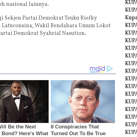
KUPA
h nasional lainnya.
KUPA
Kupa
i Sekjen Partai Demokrat Teuku Riefky
KUPA
an Latuconsina, Wakil Bendahara Umum Lokot
KUPA
Partai Demokrat Syahrial Nasution.
KUPA
KUPA
KUPA
KUP
KUP
KUPA
KUP
KUP
KUP
KUPA
KUPA
KUPA
KUPA