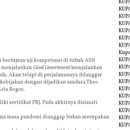
KUPA
KUPA
KUPA
KUP
KUPA
KUP
KUP
Kup
KUP
9 bertujuan uji kompetensi di tubuh ASN
KUPA
m menjalankan
Good Government/
menjalankan
KUPA
ih. Akan tetapi di perjalanannya dilanggar
KUPA
 kebijakan dengan dijadikan saudara Theo
KUPA
ota Bogor.
KUP
i sertifikat PBJ. Pada akhirnya disiasati
KUPA
KUPA
ena masa pandemi dianggap bukan merupakan
KUPA
KUPA