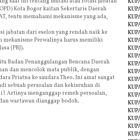
 saat ini tentang mutasi atau rotasi jabatan
KUP
(OPD) Kota Bogor kaitan Sekertaris Daerah
KUP
KAT, tentu memahami mekanisme yang ada,
KUP
KUPA
si jabatan dari eselon yang rendah naik ke
KUPA
lam mekanisme Perwalinya harus memiliki
KUP
asa (PBJ).
KUP
KUPA
yaitu Badan Penanggulangan Bencana Daerah
KUPA
ehan dan mencolok mata publik, dengan
KUPA
ara Priatna ke saudara Theo. Ini amat sangat
KUPA
di sebuah persoalan dan kekisruhan di
KUPA
di? Artinya menganggap remeh persoalan,
KUPA
 dan wartawan dianggap bodoh.
KUPA
KUPA
KUPA
KUP
KUP