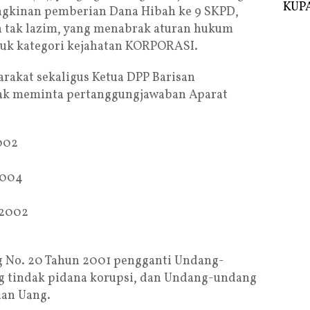
KUPA
ngkinan pemberian Dana Hibah ke 9 SKPD,
n tak lazim, yang menabrak aturan hukum
suk kategori kejahatan KORPORASI.
arakat sekaligus Ketua DPP Barisan
ak meminta pertanggungjawaban Aparat
002
2004
 2002
 No. 20 Tahun 2001 pengganti Undang-
ng tindak pidana korupsi, dan Undang-undang
ian Uang.