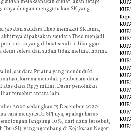
ng sudah melaksanakan diklat, akan tetapi
KUPA
gannya dengan menggunakan SK yang
KUPA
Kupa
KUPA
 jabatan saudara Theo memakai SK lama,
KUPA
 akhirnya dipaksakan saudara Theo menjadi
KUPA
pun aturan yang dibuat sendiri dilanggar.
KUPA
a demi selera dan sudah tidak melihat norma-
KUPA
KUP
KUP
wa ini, saudara Priatna yang menduduki
KUPA
dimutasi, karena menolak pemberian dana
KUP
d atas dana Rp73 miliar. Dasar penolakan
KUP
liar tersebut antara lain:
KUP
KUPA
vember 2020 sedangkan 15 Desember 2020
KUPA
a cara menyiasati SPJ nya, apalagi harus
KUPA
motongan langsung 10%, dari dana tersebut,
KUPA
h Ibu (SI), yang ngambang di Kejaksaan Negeri