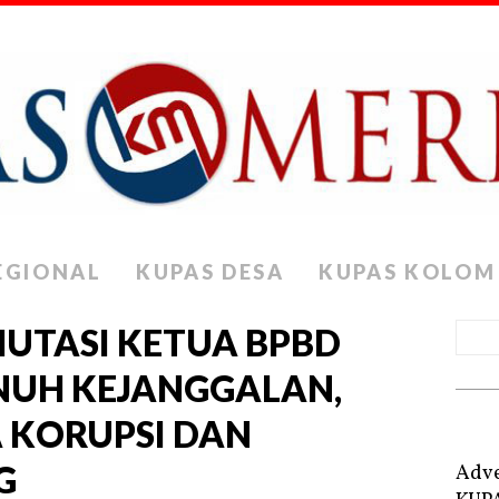
EGIONAL
KUPAS DESA
KUPAS KOLOM
UTASI KETUA BPBD
NUH KEJANGGALAN,
 KORUPSI DAN
G
Adve