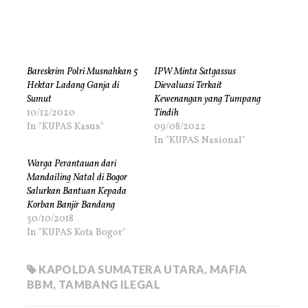
Bareskrim Polri Musnahkan 5
IPW Minta Satgassus
Hektar Ladang Ganja di
Dievaluasi Terkait
Sumut
Kewenangan yang Tumpang
10/12/2020
Tindih
In "KUPAS Kasus"
09/08/2022
In "KUPAS Nasional"
Warga Perantauan dari
Mandailing Natal di Bogor
Salurkan Bantuan Kepada
Korban Banjir Bandang
30/10/2018
In "KUPAS Kota Bogor"
KAPOLDA SUMATERA UTARA
,
MAFIA
BBM
,
TAMBANG ILEGAL