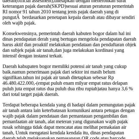
daerah(official assesment),ditetapkan dengan menerbitkan surat
keterangan pajak daerah(SKPD)sesuai aturan peraturan pemerintah
RI nomor 91 tahun 2010 tentang jenis pajak daerah yang di
pungutÂ berdasarkan penetapan kepala daerah atau dibayar sendiri
oleh wajib pajak.
Konsekwensinya, pemerintah daerah kabuten bogor dalam hal ini
dinas pendapatan derah yang bertugas mengelola pendapatan daerah
harus aktif dan proaktif melakukan pendataan dan pendaftaran objek
dan subjek pajak air tanah,dan juga melakukan kordinasi yang
intensif dengan instansi terkait.
Daerah kabupaten bogor memiliki potensi air tanah yang cukup
baik.namun penerimaan pajak dari sektor ini masih belum
signifikan.tahun ini pajak air tanah ditetapkan sebesar Rp
46.480.422.000,-(empat puluh enam milyar empat ratus delapan
puluh juta empat ratus dua puluh dua ribu rupiah)atau hanya 3,6 %
dari total target pajak daerah.
Terdapat beberapa kendala yang di hadapi dalam pemungutan pajak
air tanah antara lain keterbatasan komunikasi antara petugas dengan
wajib pajak dalam pendataan dan pemantauan pengambilan dan
pemanfaatan air tanah, alat meteran yang digunakan wajib pajak
rusak sehingga tidak dapat mencatat atau melihat pemakaian air
tanah, Untuk mengatasi kendala kendala itu, dinas pendapatan
daerah telah melaksanakan pemasangan QR code atau barcode