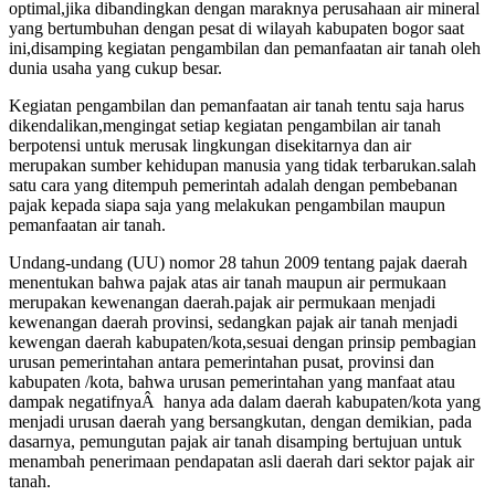
optimal,jika dibandingkan dengan maraknya perusahaan air mineral
yang bertumbuhan dengan pesat di wilayah kabupaten bogor saat
ini,disamping kegiatan pengambilan dan pemanfaatan air tanah oleh
dunia usaha yang cukup besar.
Kegiatan pengambilan dan pemanfaatan air tanah tentu saja harus
dikendalikan,mengingat setiap kegiatan pengambilan air tanah
berpotensi untuk merusak lingkungan disekitarnya dan air
merupakan sumber kehidupan manusia yang tidak terbarukan.salah
satu cara yang ditempuh pemerintah adalah dengan pembebanan
pajak kepada siapa saja yang melakukan pengambilan maupun
pemanfaatan air tanah.
Undang-undang (UU) nomor 28 tahun 2009 tentang pajak daerah
menentukan bahwa pajak atas air tanah maupun air permukaan
merupakan kewenangan daerah.pajak air permukaan menjadi
kewenangan daerah provinsi, sedangkan pajak air tanah menjadi
kewengan daerah kabupaten/kota,sesuai dengan prinsip pembagian
urusan pemerintahan antara pemerintahan pusat, provinsi dan
kabupaten /kota, bahwa urusan pemerintahan yang manfaat atau
dampak negatifnyaÂ hanya ada dalam daerah kabupaten/kota yang
menjadi urusan daerah yang bersangkutan, dengan demikian, pada
dasarnya, pemungutan pajak air tanah disamping bertujuan untuk
menambah penerimaan pendapatan asli daerah dari sektor pajak air
tanah.