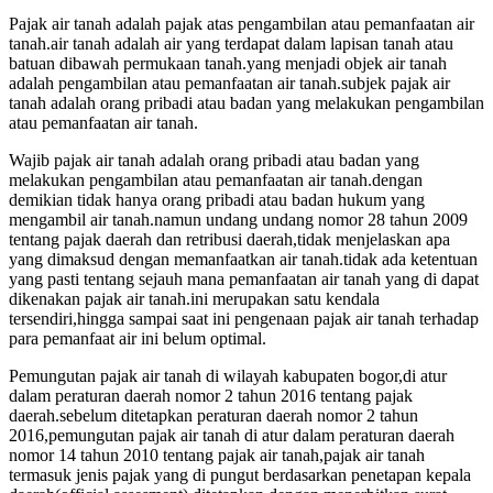
Pajak air tanah adalah pajak atas pengambilan atau pemanfaatan air
tanah.air tanah adalah air yang terdapat dalam lapisan tanah atau
batuan dibawah permukaan tanah.yang menjadi objek air tanah
adalah pengambilan atau pemanfaatan air tanah.subjek pajak air
tanah adalah orang pribadi atau badan yang melakukan pengambilan
atau pemanfaatan air tanah.
Wajib pajak air tanah adalah orang pribadi atau badan yang
melakukan pengambilan atau pemanfaatan air tanah.dengan
demikian tidak hanya orang pribadi atau badan hukum yang
mengambil air tanah.namun undang undang nomor 28 tahun 2009
tentang pajak daerah dan retribusi daerah,tidak menjelaskan apa
yang dimaksud dengan memanfaatkan air tanah.tidak ada ketentuan
yang pasti tentang sejauh mana pemanfaatan air tanah yang di dapat
dikenakan pajak air tanah.ini merupakan satu kendala
tersendiri,hingga sampai saat ini pengenaan pajak air tanah terhadap
para pemanfaat air ini belum optimal.
Pemungutan pajak air tanah di wilayah kabupaten bogor,di atur
dalam peraturan daerah nomor 2 tahun 2016 tentang pajak
daerah.sebelum ditetapkan peraturan daerah nomor 2 tahun
2016,pemungutan pajak air tanah di atur dalam peraturan daerah
nomor 14 tahun 2010 tentang pajak air tanah,pajak air tanah
termasuk jenis pajak yang di pungut berdasarkan penetapan kepala