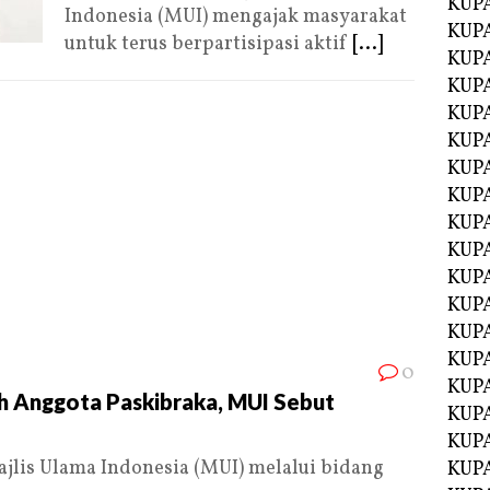
KUP
Indonesia (MUI) mengajak masyarakat
KUP
untuk terus berpartisipasi aktif
[...]
KUP
KUPA
KUPA
KUP
KUP
KUPA
KUPA
KUPA
KUPA
KUPA
KUPA
KUPA
0
KUPA
ah Anggota Paskibraka, MUI Sebut
KUPA
KUP
ajlis Ulama Indonesia (MUI) melalui bidang
KUP