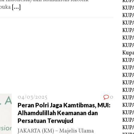
KUP
 buka
[...]
KUP
KUPA
KUPA
KUP
KUPA
KUP
Kupa
KUPA
KUPA
KUPA
KUPA
KUP
04/03/2025
0
KUPA
Peran Polri Jaga Kamtibmas, MUI:
KUPA
Alhamdulillah Keamanan dan
KUPA
KUP
Persatuan Terwujud
KUP
JAKARTA (KM) – Majelis Ulama