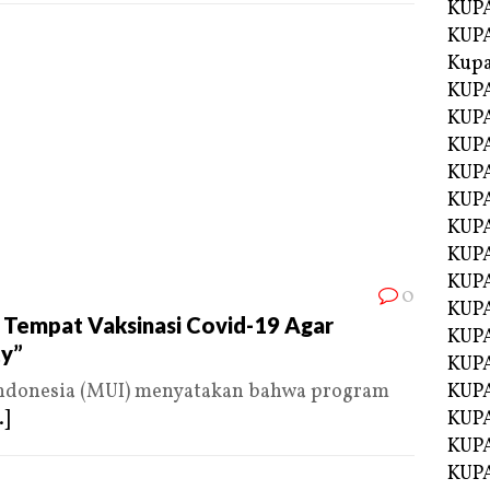
KUPA
KUPA
Kupa
KUPA
KUPA
KUPA
KUPA
KUPA
KUP
KUP
KUPA
0
KUP
 Tempat Vaksinasi Covid-19 Agar
KUP
y”
KUP
Indonesia (MUI) menyatakan bahwa program
KUPA
.]
KUPA
KUPA
KUPA