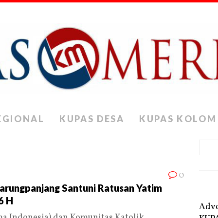
EGIONAL
KUPAS DESA
KUPAS KOLOM
0
arungpanjang Santuni Ratusan Yatim
6 H
Adve
a Indonesia) dan Komunitas Katolik