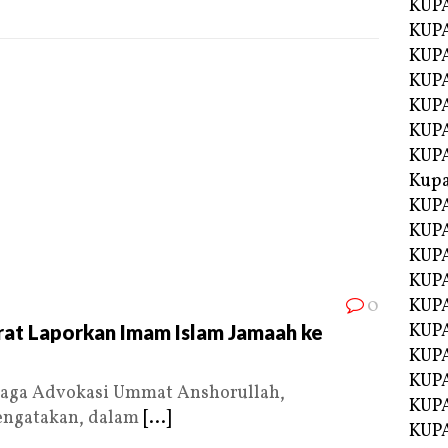
KUPA
KUPA
KUPA
KUP
KUPA
KUP
KUP
Kup
KUP
KUPA
KUPA
KUPA
0
KUPA
KUP
rat Laporkan Imam Islam Jamaah ke
KUPA
KUPA
aga Advokasi Ummat Anshorullah,
KUPA
ngatakan, dalam
[...]
KUPA