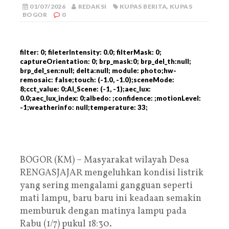
01/07/2026
REDAKSI
KUPAS BERITA
,
KUPAS
BOGOR
0
filter: 0; fileterIntensity: 0.0; filterMask: 0;
captureOrientation: 0; brp_mask:0; brp_del_th:null;
brp_del_sen:null; delta:null; module: photo;hw-
remosaic: false;touch: (-1.0, -1.0);sceneMode:
8;cct_value: 0;AI_Scene: (-1, -1);aec_lux:
0.0;aec_lux_index: 0;albedo: ;confidence: ;motionLevel:
-1;weatherinfo: null;temperature: 33;
BOGOR (KM) – Masyarakat wilayah Desa
RENGASJAJAR mengeluhkan kondisi listrik
yang sering mengalami gangguan seperti
mati lampu, baru baru ini keadaan semakin
memburuk dengan matinya lampu pada
Rabu (1/7) pukul 18:30.