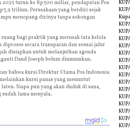
KUPA
 2025 turun ke Rp300 miliar, pendapatan Pos
KUPA
3,9 triliun. Perusahaan yang berdiri sejak
Kupa
mampu menopang dirinya tanpa sokongan
KUPA
KUPA
ruang bagi praktik yang merusak tata kelola
KUPA
diproses secara transparan dan sesuai jalur
KUPA
ah disiapkan untuk melanjutkan agenda
KUPA
ngganti Daud Joseph belum diumumkan.
KUP
KUP
an bahwa kursi Direktur Utama Pos Indonesia
KUPA
, melainkan kursi panas yang menuntut
KUP
aten. Siapa pun yang akan duduk di sana,
KUP
g sudah lama menyala.
KUP
KUPA
KUPA
KUPA
KUPA