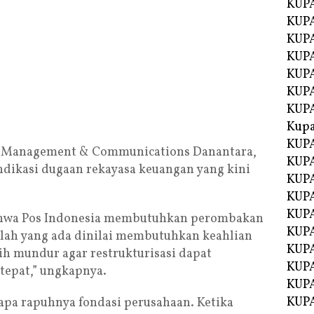
KUPA
KUPA
KUPA
KUP
KUPA
KUP
KUP
Kup
KUP
s Management & Communications Danantara,
KUPA
dikasi dugaan rekayasa keuangan yang kini
KUPA
KUPA
KUPA
ahwa Pos Indonesia membutuhkan perombakan
KUP
lah yang ada dinilai membutuhkan keahlian
KUPA
lih mundur agar restrukturisasi dapat
KUPA
 tepat,” ungkapnya.
KUPA
KUPA
pa rapuhnya fondasi perusahaan. Ketika