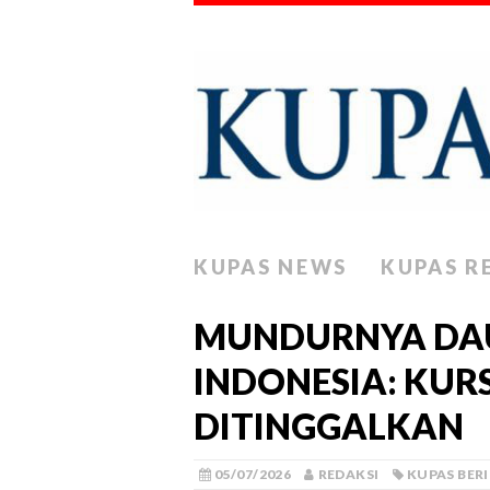
KUPAS NEWS
KUPAS R
MUNDURNYA DAU
INDONESIA: KUR
DITINGGALKAN
05/07/2026
REDAKSI
KUPAS BER