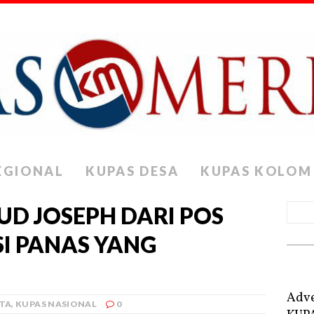
EGIONAL
KUPAS DESA
KUPAS KOLOM
D JOSEPH DARI POS
SI PANAS YANG
Adve
ITA
,
KUPAS NASIONAL
0