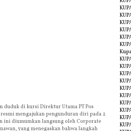
KUP
KUP
KUPA
KUPA
KUP
KUPA
KUP
Kupa
KUPA
KUPA
KUPA
KUPA
KUP
KUPA
KUPA
 duduk di kursi Direktur Utama PT Pos
KUPA
h resmi mengajukan pengunduran diri pada 2
KUP
an ini diumumkan langsung oleh Corporate
KUP
Gunawan, yang menegaskan bahwa langkah