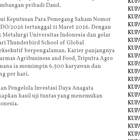
KUP
timbangan pribadi Daud.
KUP
KUP
lui Keputusan Para Pemegang Saham Nomor
KUPA
DO/2026 tertanggal 11 Maret 2026. Dengan
KUPA
 Metalurgi Universitas Indonesia dan gelar
KUP
ri Thunderbird School of Global
KUP
eksekutif berpengalaman. Karier panjangnya
KUPA
narmas Agribusiness and Food, Triputra Agro
KUPA
i mana ia memimpin 6.500 karyawan dan
KUPA
g per hari.
KUPA
KUPA
an Pengelola Investasi Daya Anagata
KUPA
apkan hasil uji tuntas yang menemukan
KUPA
donesia.
KUPA
KUPA
KUP
KUP