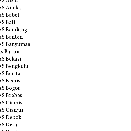
AS Aceh
AS Aneka
S Babel
S Bali
AS Bandung
S Banten
AS Banyumas
s Batam
S Bekasi
S Bengkulu
S Berita
S Bisnis
AS Bogor
S Brebes
S Ciamis
S Cianjur
AS Depok
AS Desa