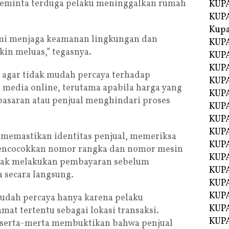
meminta terduga pelaku meninggalkan rumah
KUPA
KUPA
Kupa
emi menjaga keamanan lingkungan dan
KUPA
in meluas,” tegasnya.
KUPA
KUPA
agar tidak mudah percaya terhadap
KUPA
media online, terutama apabila harga yang
KUPA
pasaran atau penjual menghindari proses
KUP
KUP
KUPA
 memastikan identitas penjual, memeriksa
KUP
encocokkan nomor rangka dan nomor mesin
KUP
idak melakukan pembayaran sebelum
KUP
 secara langsung.
KUPA
KUPA
mudah percaya hanya karena pelaku
KUPA
at tertentu sebagai lokasi transaksi.
KUPA
 serta-merta membuktikan bahwa penjual