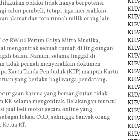
KUP
ilakukan pelaku tidak hanya berpotensi
KUP
i calon pembeli, tetapi juga meresahkan
KUP
an alamat dan foto rumah milik orang lain
KUPA
KUPA
KUP
T 07 RW 06 Perum Griya Mitra Mustika,
KUP
pat mengontrak sebuah rumah di lingkungan
KUPA
engah bulan. Namun, selama tinggal di
KUPA
tan tidak pernah menyerahkan dokumen
KUPA
pa Kartu Tanda Penduduk (KTP) maupun Kartu
KUPA
ntuan yang berlaku bagi warga pendatang.
KUPA
ecurigaan karena yang bersangkutan tidak
KUPA
n KK selama mengontrak. Belakangan muncul
KUPA
i jual beli motor secara online yang
KUPA
ebagai lokasi COD, sehingga banyak orang
KUPA
r Ketua RT.
KUP
KUP