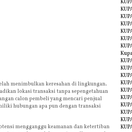
KUPA
KUPA
KUPA
KUP
KUPA
KUP
KUP
Kup
KUP
KUPA
KUPA
KUPA
telah menimbulkan keresahan di lingkungan.
KUPA
dikan lokasi transaksi tanpa sepengetahuan
KUP
ngan calon pembeli yang mencari penjual
KUPA
miliki hubungan apa pun dengan transaksi
KUPA
KUPA
rpotensi mengganggu keamanan dan ketertiban
KUPA