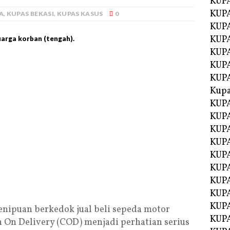
KUP
KUP
A
,
KUPAS BEKASI
,
KUPAS KASUS
0
KUPA
KUPA
uarga korban (tengah).
KUP
KUPA
KUP
Kupa
KUPA
KUPA
KUPA
KUPA
KUP
KUPA
KUPA
KUPA
KUP
enipuan berkedok jual beli sepeda motor
KUP
h On Delivery (COD) menjadi perhatian serius