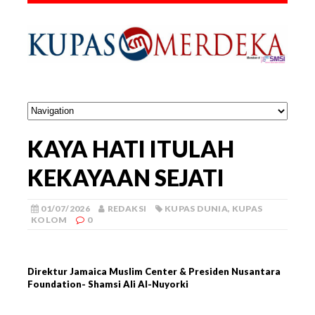
KAYA HATI ITULAH
KEKAYAAN SEJATI
01/07/2026
REDAKSI
KUPAS DUNIA
,
KUPAS
KOLOM
0
Direktur Jamaica Muslim Center & Presiden Nusantara
Foundation- Shamsi Ali Al-Nuyorki