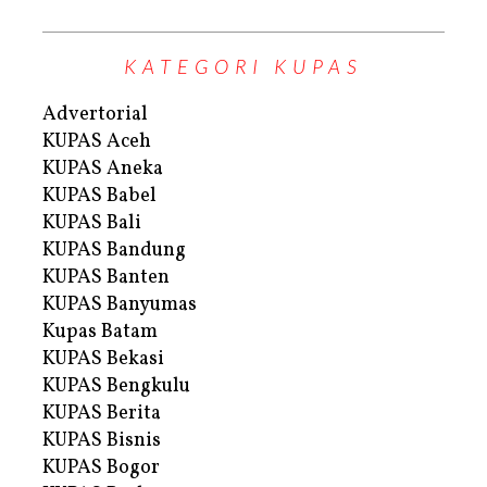
KATEGORI KUPAS
Advertorial
KUPAS Aceh
KUPAS Aneka
KUPAS Babel
KUPAS Bali
KUPAS Bandung
KUPAS Banten
KUPAS Banyumas
Kupas Batam
KUPAS Bekasi
KUPAS Bengkulu
KUPAS Berita
KUPAS Bisnis
KUPAS Bogor