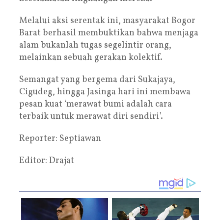
Melalui aksi serentak ini, masyarakat Bogor
Barat berhasil membuktikan bahwa menjaga
alam bukanlah tugas segelintir orang,
melainkan sebuah gerakan kolektif.
Semangat yang bergema dari Sukajaya,
Cigudeg, hingga Jasinga hari ini membawa
pesan kuat ‘merawat bumi adalah cara
terbaik untuk merawat diri sendiri’.
Reporter: Septiawan
Editor: Drajat