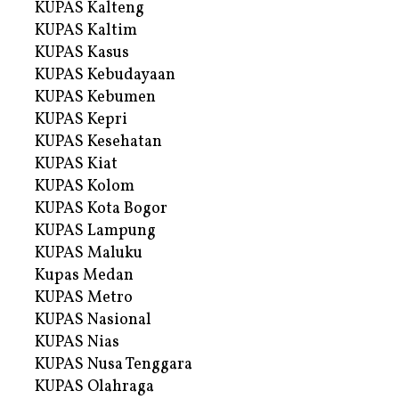
KUPAS Kalteng
KUPAS Kaltim
KUPAS Kasus
KUPAS Kebudayaan
KUPAS Kebumen
KUPAS Kepri
KUPAS Kesehatan
KUPAS Kiat
KUPAS Kolom
KUPAS Kota Bogor
KUPAS Lampung
KUPAS Maluku
Kupas Medan
KUPAS Metro
KUPAS Nasional
KUPAS Nias
KUPAS Nusa Tenggara
KUPAS Olahraga