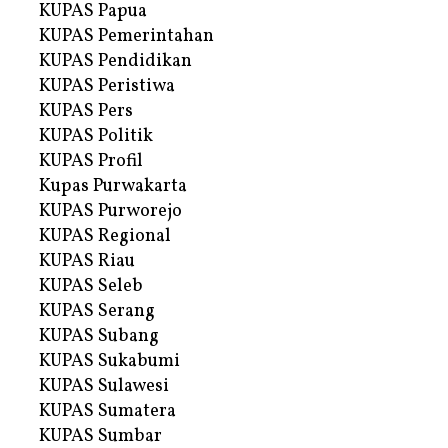
KUPAS Papua
KUPAS Pemerintahan
KUPAS Pendidikan
KUPAS Peristiwa
KUPAS Pers
KUPAS Politik
KUPAS Profil
Kupas Purwakarta
KUPAS Purworejo
KUPAS Regional
KUPAS Riau
KUPAS Seleb
KUPAS Serang
KUPAS Subang
KUPAS Sukabumi
KUPAS Sulawesi
KUPAS Sumatera
KUPAS Sumbar