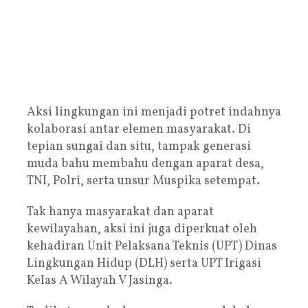
Aksi lingkungan ini menjadi potret indahnya
kolaborasi antar elemen masyarakat. Di
tepian sungai dan situ, tampak generasi
muda bahu membahu dengan aparat desa,
TNI, Polri, serta unsur Muspika setempat.
Tak hanya masyarakat dan aparat
kewilayahan, aksi ini juga diperkuat oleh
kehadiran Unit Pelaksana Teknis (UPT) Dinas
Lingkungan Hidup (DLH) serta UPT Irigasi
Kelas A Wilayah V Jasinga.