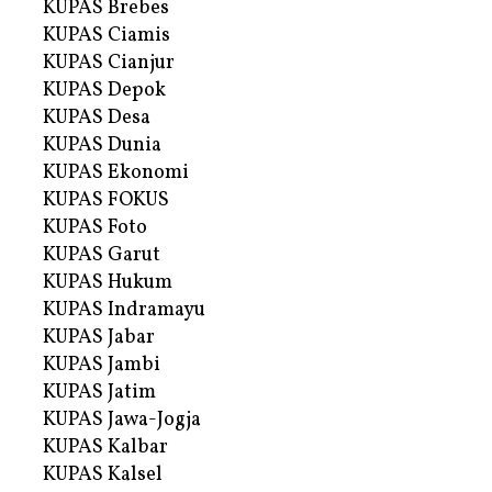
KUPAS Brebes
KUPAS Ciamis
KUPAS Cianjur
KUPAS Depok
KUPAS Desa
KUPAS Dunia
KUPAS Ekonomi
KUPAS FOKUS
KUPAS Foto
KUPAS Garut
KUPAS Hukum
KUPAS Indramayu
KUPAS Jabar
KUPAS Jambi
KUPAS Jatim
KUPAS Jawa-Jogja
KUPAS Kalbar
KUPAS Kalsel