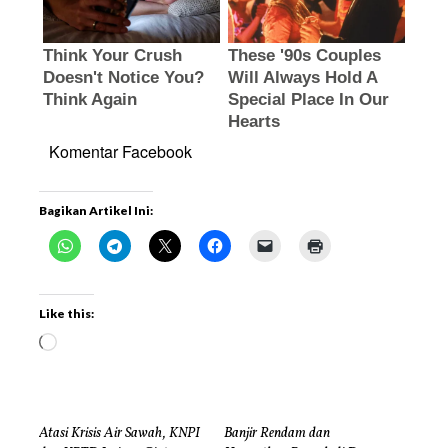
Komentar Facebook
Bagikan Artikel Ini:
Like this:
Atasi Krisis Air Sawah, KNPI
Banjir Rendam dan