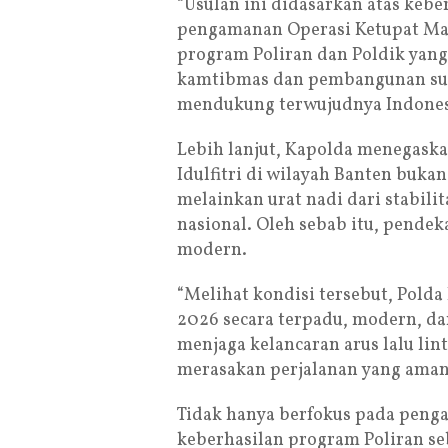
“Usulan ini didasarkan atas keb
pengamanan Operasi Ketupat Mau
program Poliran dan Poldik yang
kamtibmas dan pembangunan sum
mendukung terwujudnya Indonesi
Lebih lanjut, Kapolda menegask
Idulfitri di wilayah Banten buk
melainkan urat nadi dari stabili
nasional. Oleh sebab itu, pende
modern.
“Melihat kondisi tersebut, Pold
2026 secara terpadu, modern, d
menjaga kelancaran arus lalu lin
merasakan perjalanan yang aman, 
Tidak hanya berfokus pada penga
keberhasilan program Poliran se