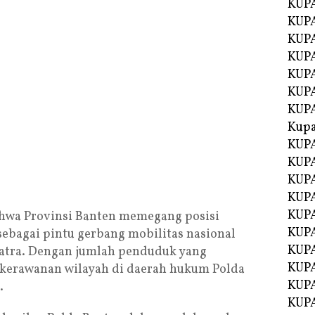
KUPA
KUPA
KUPA
KUP
KUPA
KUP
KUP
Kup
KUP
KUPA
KUPA
KUPA
KUPA
ahwa Provinsi Banten memegang posisi
KUP
 sebagai pintu gerbang mobilitas nasional
KUPA
atra. Dengan jumlah penduduk yang
KUPA
 kerawanan wilayah di daerah hukum Polda
KUPA
.
KUPA