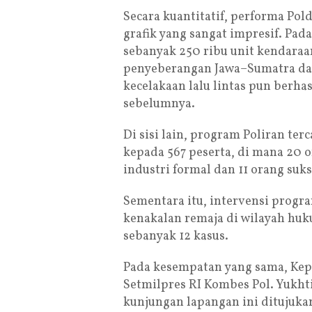
Secara kuantitatif, performa Po
grafik yang sangat impresif. Pad
sebanyak 250 ribu unit kendaraan
penyeberangan Jawa–Sumatra dala
kecelakaan lalu lintas pun berha
sebelumnya.
Di sisi lain, program Poliran te
kepada 567 peserta, di mana 20 o
industri formal dan 11 orang su
Sementara itu, intervensi prog
kenakalan remaja di wilayah huk
sebanyak 12 kasus.
Pada kesempatan yang sama, Kepa
Setmilpres RI Kombes Pol. Yukh
kunjungan lapangan ini ditujuka