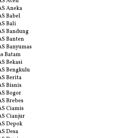
AS Aceh
AS Aneka
S Babel
S Bali
AS Bandung
S Banten
AS Banyumas
s Batam
S Bekasi
S Bengkulu
S Berita
S Bisnis
AS Bogor
S Brebes
S Ciamis
S Cianjur
AS Depok
AS Desa