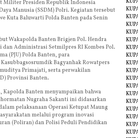
KUP
t Militer Presiden Republik Indonesia
KUP
 Daya Manusia (SSDM) Polri. Kegiatan tersebut
KUP
we Kuta Baluwarti Polda Banten pada Senin
KUPA
KUPA
ebut Wakapolda Banten Brigjen Pol. Hendra
KUP
si dan Administrasi Setmilpres RI Kombes Pol.
KUP
ama (PJU) Polda Banten, para
KUPA
lh. Kasubbagsosrumdik Bagyanhak Rowatpers
KUPA
uditya Primajati, serta perwakilan
KUPA
D) Provinsi Banten.
KUPA
KUPA
a, Kapolda Banten menyampaikan bahwa
KUPA
hormatan Nugraha Sakanti ini didasarkan
KUPA
 dalam pelaksanaan Operasi Ketupat Maung
KUPA
asyarakatan melalui program inovasi
KUPA
ran (Poliran) dan Polisi Peduli Pendidikan
KUP
KUP