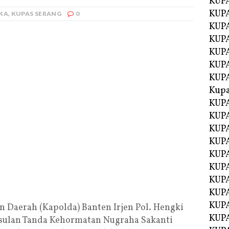
KUP
KUP
KA
,
KUPAS SERANG
0
KUPA
KUPA
KUP
KUPA
KUP
Kupa
KUPA
KUPA
KUPA
KUPA
KUP
KUPA
KUPA
KUPA
KUP
n Daerah (Kapolda) Banten Irjen Pol. Hengki
KUP
Usulan Tanda Kehormatan Nugraha Sakanti