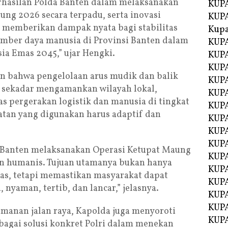
erhasilan Polda Banten dalam melaksanakan
KUPA
ng 2026 secara terpadu, serta inovasi
KUPA
 memberikan dampak nyata bagi stabilitas
Kupa
ber daya manusia di Provinsi Banten dalam
KUPA
a Emas 2045,” ujar Hengki.
KUPA
KUPA
an bahwa pengelolaan arus mudik dan balik
KUPA
an sekadar mengamankan wilayah lokal,
KUPA
tas pergerakan logistik dan manusia di tingkat
KUP
katan yang digunakan harus adaptif dan
KUP
KUPA
KUP
a Banten melaksanakan Operasi Ketupat Maung
KUP
an humanis. Tujuan utamanya bukan hanya
KUP
tas, tetapi memastikan masyarakat dapat
KUPA
nyaman, tertib, dan lancar,” jelasnya.
KUPA
KUPA
manan jalan raya, Kapolda juga menyoroti
KUPA
bagai solusi konkret Polri dalam menekan