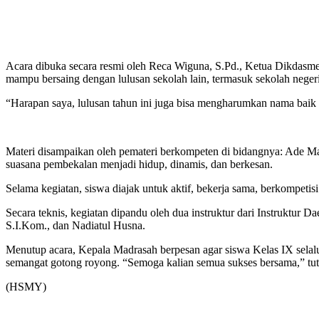
Acara dibuka secara resmi oleh Reca Wiguna, S.Pd., Ketua Dikdasm
mampu bersaing dengan lulusan sekolah lain, termasuk sekolah negeri
“Harapan saya, lulusan tahun ini juga bisa mengharumkan nama baik
Materi disampaikan oleh pemateri berkompeten di bidangnya: Ade Mas
suasana pembekalan menjadi hidup, dinamis, dan berkesan.
Selama kegiatan, siswa diajak untuk aktif, bekerja sama, berkompetis
Secara teknis, kegiatan dipandu oleh dua instruktur dari Instruk
S.I.Kom., dan Nadiatul Husna.
Menutup acara, Kepala Madrasah berpesan agar siswa Kelas IX sela
semangat gotong royong. “Semoga kalian semua sukses bersama,” tu
(HSMY)