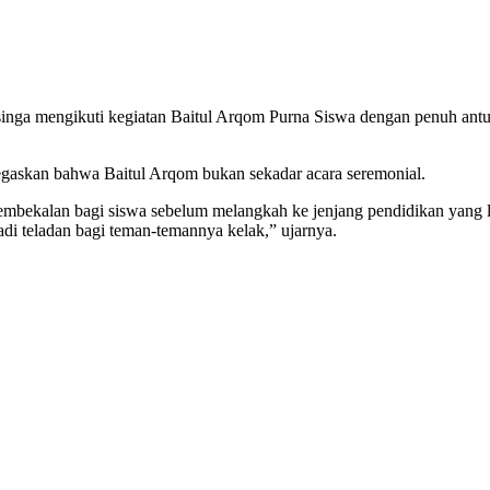
a mengikuti kegiatan Baitul Arqom Purna Siswa dengan penuh antusi
gaskan bahwa Baitul Arqom bukan sekadar acara seremonial.
pembekalan bagi siswa sebelum melangkah ke jenjang pendidikan yang 
jadi teladan bagi teman-temannya kelak,” ujarnya.