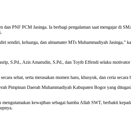
en dan PNF PCM Jasinga. Ia berbagi pengalaman saat mengajar di SM
.
 diri sendiri, keluarga, dan almamater MTs Muhammadiyah Jasinga,” ka
rip, S.Pd., Azis Amarudin, S.Pd., dan Toyib Effendi selaku motivato
i secara sehat, serta merasakan momen haru, khusyuk, dan ceria secara 
tur Daerah Pimpinan Daerah Muhammadiyah Kabupaten Bogor yang ditu
lu mengutamakan kewajiban sebagai hamba Allah SWT, berbakti kepad
tupnya.