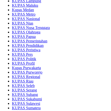
KUPAS Lampung
KUPAS Maluku
Kupas Medan
KUPAS Metro
KUPAS Nasional
KUPAS Nias
KUPAS Nusa Tenggara
KUPAS Olahraga
KUPAS Papua
KUPAS Pemerintahan
KUPAS Pendidikan
KUPAS Peristiwa
KUPAS Pers
KUPAS Politik
KUPAS Profil
Kupas Purwakarta
KUPAS Purworejo
KUPAS Regional
KUPAS Riau
KUPAS Seleb
KUPAS Serang
KUPAS Subang
KUPAS Sukabumi
KUPAS Sulawesi
KUPAS Sumatera