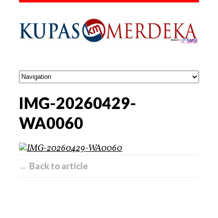
IMG-20260429-
WA0060
← Back to article