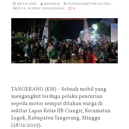
28/12/2025
REDAKSI
KUPAS BANTEN
,
KUPAS
BERITA
,
KUPAS TANGERANG
0
TANGERANG (KM) – Sebuah mobil yang
mengangkut terduga pelaku pencurian
sepeda motor sempat ditahan warga di
sekitar Lapas Kelas IIB Ciangir, Kecamatan
Legok, Kabupaten Tangerang, Minggu
(28/12/2025).