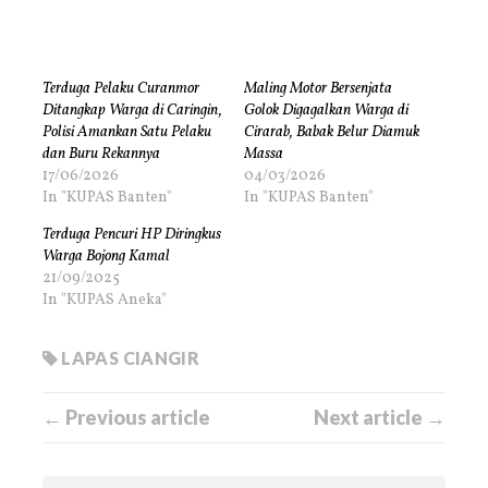
Terduga Pelaku Curanmor
Maling Motor Bersenjata
Ditangkap Warga di Caringin,
Golok Digagalkan Warga di
Polisi Amankan Satu Pelaku
Cirarab, Babak Belur Diamuk
dan Buru Rekannya
Massa
17/06/2026
04/03/2026
In "KUPAS Banten"
In "KUPAS Banten"
Terduga Pencuri HP Diringkus
Warga Bojong Kamal
21/09/2025
In "KUPAS Aneka"
LAPAS CIANGIR
← Previous article
Next article →