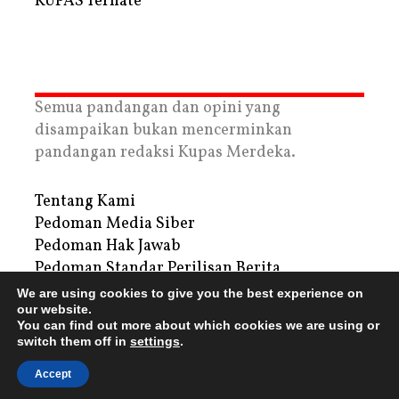
KUPAS Ternate
Semua pandangan dan opini yang
disampaikan bukan mencerminkan
pandangan redaksi Kupas Merdeka.
Tentang Kami
Pedoman Media Siber
Pedoman Hak Jawab
Pedoman Standar Perilisan Berita
Privacy Policy
We are using cookies to give you the best experience on
Periklanan
our website.
You can find out more about which cookies we are using or
switch them off in
settings
.
Copyright © 2026 | PT. Tegar Kupas Mediatama
Accept