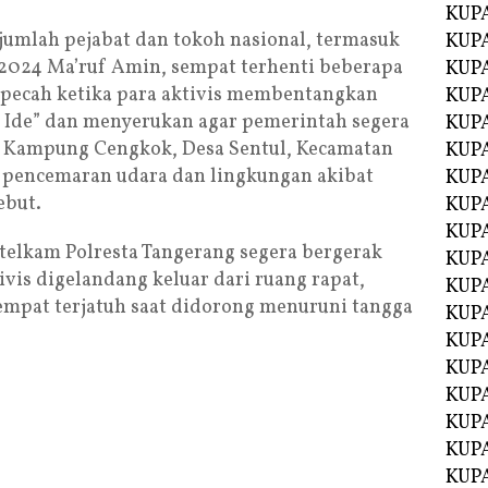
KUPA
ejumlah pejabat dan tokoh nasional, termasuk
KUPA
–2024 Ma’ruf Amin, sempat terhenti beberapa
KUP
 pecah ketika para aktivis membentangkan
KUP
n Ide” dan menyerukan agar pemerintah segera
KUPA
 Kampung Cengkok, Desa Sentul, Kecamatan
KUPA
k pencemaran udara dan lingkungan akibat
KUPA
ebut.
KUPA
KUPA
telkam Polresta Tangerang segera bergerak
KUPA
vis digelandang keluar dari ruang rapat,
KUPA
sempat terjatuh saat didorong menuruni tangga
KUPA
KUPA
KUP
KUP
KUPA
KUPA
KUPA