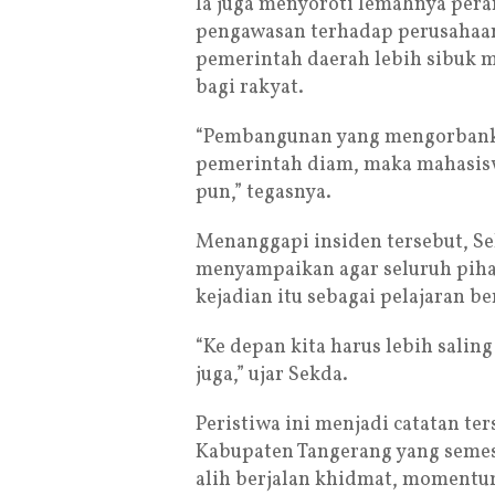
Ia juga menyoroti lemahnya per
pengawasan terhadap perusahaan
pemerintah daerah lebih sibuk 
bagi rakyat.
“Pembangunan yang mengorbanka
pemerintah diam, maka mahasisw
pun,” tegasnya.
Menanggapi insiden tersebut, Se
menyampaikan agar seluruh piha
kejadian itu sebagai pelajaran b
“Ke depan kita harus lebih salin
juga,” ujar Sekda.
Peristiwa ini menjadi catatan ter
Kabupaten Tangerang yang semest
alih berjalan khidmat, momentum