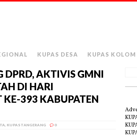
EGIONAL
KUPAS DESA
KUPAS KOLOM
 DPRD, AKTIVIS GMNI
AH DI HARI
 KE-393 KABUPATEN
Adve
KUP
KUP
ITA
,
KUPAS TANGERANG
0
KUPA