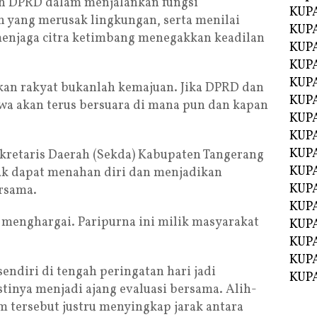
an DPRD dalam menjalankan fungsi
KUPA
 yang merusak lingkungan, serta menilai
KUPA
menjaga citra ketimbang menegakkan keadilan
KUPA
KUPA
KUPA
n rakyat bukanlah kemajuan. Jika DPRD dan
KUP
a akan terus bersuara di mana pun dan kapan
KUP
KUPA
KUP
kretaris Daerah (Sekda) Kabupaten Tangerang
KUP
k dapat menahan diri dan menjadikan
KUP
ersama.
KUPA
g menghargai. Paripurna ini milik masyarakat
KUPA
KUPA
KUPA
sendiri di tengah peringatan hari jadi
KUPA
inya menjadi ajang evaluasi bersama. Alih-
 tersebut justru menyingkap jarak antara