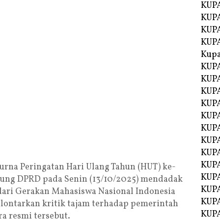
KUPA
KUP
KUPA
KUP
Kupa
KUPA
KUPA
KUPA
KUPA
KUP
KUPA
KUPA
KUPA
KUP
urna Peringatan Hari Ulang Tahun (HUT) ke-
KUP
dung DPRD pada Senin (13/10/2025) mendadak
KUP
dari Gerakan Mahasiswa Nasional Indonesia
KUP
ontarkan kritik tajam terhadap pemerintah
KUP
a resmi tersebut.