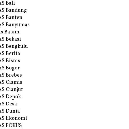
S Bali
AS Bandung
S Banten
AS Banyumas
s Batam
S Bekasi
S Bengkulu
S Berita
S Bisnis
AS Bogor
S Brebes
S Ciamis
S Cianjur
AS Depok
AS Desa
AS Dunia
AS Ekonomi
AS FOKUS