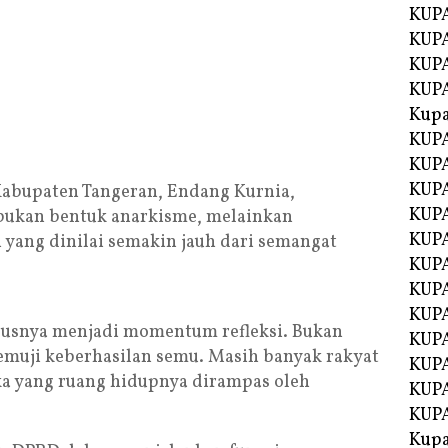
KUP
KUPA
KUP
KUP
Kup
KUP
KUPA
KUPA
Kabupaten Tangeran, Endang Kurnia,
KUPA
bukan bentuk anarkisme, melainkan
KUPA
 yang dinilai semakin jauh dari semangat
KUP
KUPA
KUPA
arusnya menjadi momentum refleksi. Bukan
KUPA
emuji keberhasilan semu. Masih banyak rakyat
KUPA
ka yang ruang hidupnya dirampas oleh
KUPA
KUPA
Kupa