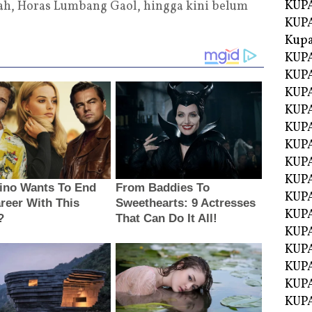
KUPA
ah, Horas Lumbang Gaol, hingga kini belum
KUPA
Kupa
KUPA
KUPA
KUPA
KUPA
KUPA
KUP
KUP
KUPA
KUP
KUP
KUP
KUPA
KUPA
KUPA
KUPA