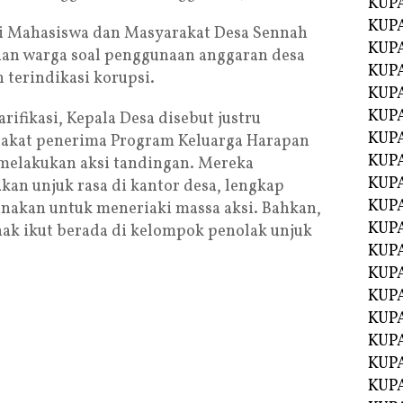
KUP
KUP
ansi Mahasiswa dan Masyarakat Desa Sennah
KUP
an warga soal penggunaan anggaran desa
KUPA
 terindikasi korupsi.
KUPA
KUP
ifikasi, Kepala Desa disebut justru
KUP
kat penerima Program Keluarga Harapan
KUPA
 melakukan aksi tandingan. Mereka
KUPA
n unjuk rasa di kantor desa, lengkap
KUPA
nakan untuk meneriaki massa aksi. Bahkan,
KUPA
nak ikut berada di kelompok penolak unjuk
KUPA
KUPA
KUPA
KUPA
KUPA
KUP
KUP