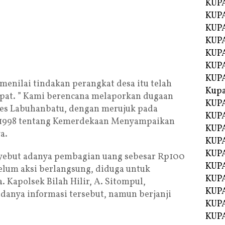
KUPA
KUPA
KUPA
KUP
KUPA
KUP
KUP
 menilai tindakan perangkat desa itu telah
Kup
pat. ” Kami berencana melaporkan dugaan
KUP
res Labuhanbatu, dengan merujuk pada
KUPA
1998 tentang Kemerdekaan Menyampaikan
KUPA
a.
KUPA
KUPA
enyebut adanya pembagian uang sebesar Rp100
KUP
elum aksi berlangsung, diduga untuk
KUPA
 Kapolsek Bilah Hilir, A. Sitompul,
KUPA
anya informasi tersebut, namun berjanji
KUPA
KUPA