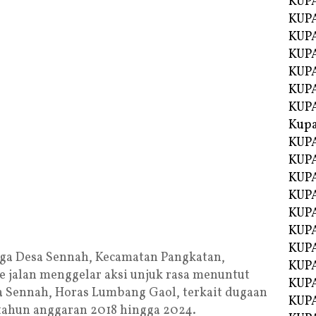
KUP
KUP
KUPA
KUPA
KUP
KUPA
KUP
Kupa
KUPA
KUPA
KUPA
KUPA
KUP
KUPA
KUPA
ga Desa Sennah, Kecamatan Pangkatan,
KUPA
 jalan menggelar aksi unjuk rasa menuntut
KUP
 Sennah, Horas Lumbang Gaol, terkait dugaan
KUP
tahun anggaran 2018 hingga 2024.