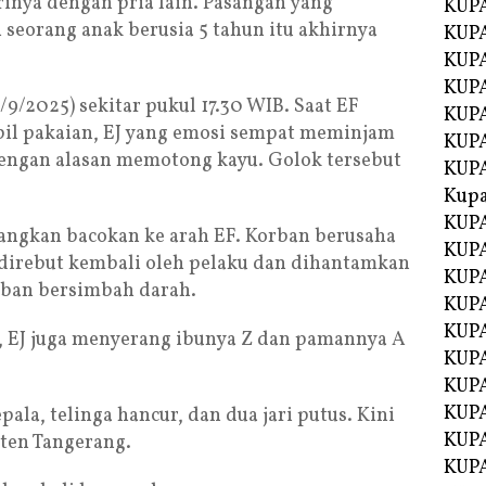
inya dengan pria lain. Pasangan yang
KUPA
 seorang anak berusia 5 tahun itu akhirnya
KUPA
KUPA
KUP
/9/2025) sekitar pukul 17.30 WIB. Saat EF
KUPA
il pakaian, EJ yang emosi sempat meminjam
KUP
dengan alasan memotong kayu. Golok tersebut
KUP
Kup
KUP
yangkan bacokan ke arah EF. Korban berusaha
KUPA
direbut kembali oleh pelaku dan dihantamkan
KUPA
orban bersimbah darah.
KUPA
KUPA
a, EJ juga menyerang ibunya Z dan pamannya A
KUP
KUPA
KUPA
epala, telinga hancur, dan dua jari putus. Kini
KUPA
ten Tangerang.
KUPA