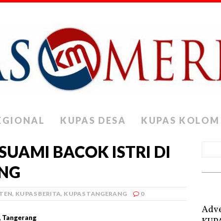
EGIONAL
KUPAS DESA
KUPAS KOLOM
SUAMI BACOK ISTRI DI
NG
NTEN
,
KUPAS BERITA
,
KUPAS TANGERANG
0
Adve
, Tangerang