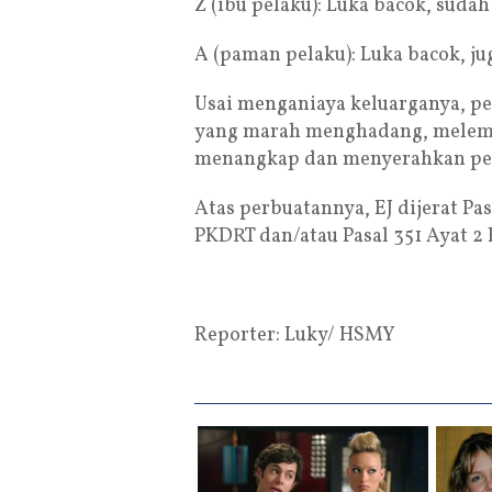
Z (ibu pelaku): Luka bacok, suda
A (paman pelaku): Luka bacok, ju
Usai menganiaya keluarganya, p
yang marah menghadang, melempa
menangkap dan menyerahkan pela
Atas perbuatannya, EJ dijerat P
PKDRT dan/atau Pasal 351 Ayat 2
Reporter: Luky/ HSMY