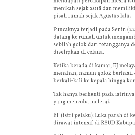
mendapati percakapan mesra istr
menikah sejak 2018 dan memiliki
pisah rumah sejak Agustus lalu.
Puncaknya terjadi pada Senin (22
datang ke rumah untuk mengamb
sebilah golok dari tetangganya 
diselipkan di celana.
Ketika berada di kamar, EJ mela
menahan, namun golok berhasil 
berkali-kali ke kepala hingga k
Tak hanya berhenti pada istriny
yang mencoba melerai.
EF (istri pelaku): Luka parah di k
dirawat intensif di RSUD Kabupa