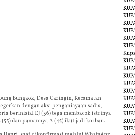
KUP
KUP
KUPA
KUPA
KUP
KUPA
KUP
Kupa
KUPA
KUPA
KUPA
KUPA
KUP
ng Bungaok, Desa Caringin, Kecamatan
KUPA
egerkan dengan aksi penganiayaan sadis,
KUPA
ria berinisial EJ (36) tega membacok istrinya
KUPA
 (55) dan pamannya A (45) ikut jadi korban.
KUP
KUP
a Henri, saat dikonfirmasi melalui WhatsApp,