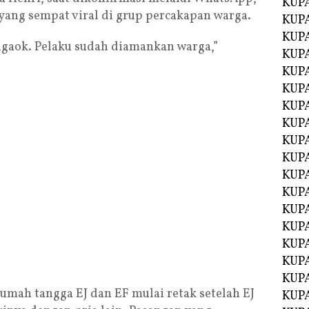
KUP
ang sempat viral di grup percakapan warga.
KUP
KUP
ngaok. Pelaku sudah diamankan warga,”
KUPA
KUPA
KUP
KUP
KUPA
KUPA
KUPA
KUPA
KUPA
KUPA
KUPA
KUPA
KUPA
KUP
rumah tangga EJ dan EF mulai retak setelah EJ
KUP