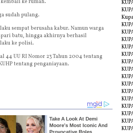
h kembali ke rumah.
KUPA
KUPA
ga sudah pulang.
Kupa
KUPA
elaku sempat berusaha kabur. Namun warga
KUPA
ri batu, hingga akhirnya berhasil
KUPA
ku ke polisi.
KUPA
KUPA
asal 44 UU RI Nomor 23 Tahun 2004 tentang
KUP
 KUHP tentang penganiayaan.
KUP
KUPA
KUP
KUP
KUP
KUPA
KUPA
KUPA
KUPA