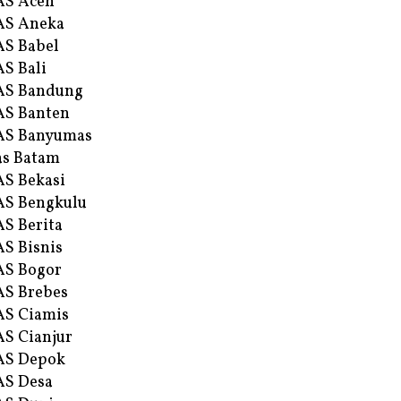
AS Aceh
AS Aneka
S Babel
S Bali
AS Bandung
S Banten
AS Banyumas
s Batam
S Bekasi
S Bengkulu
S Berita
S Bisnis
AS Bogor
S Brebes
S Ciamis
S Cianjur
AS Depok
AS Desa