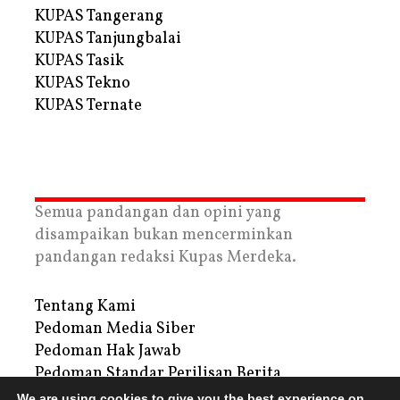
KUPAS Tangerang
KUPAS Tanjungbalai
KUPAS Tasik
KUPAS Tekno
KUPAS Ternate
Semua pandangan dan opini yang
disampaikan bukan mencerminkan
pandangan redaksi Kupas Merdeka.
Tentang Kami
Pedoman Media Siber
Pedoman Hak Jawab
Pedoman Standar Perilisan Berita
Privacy Policy
We are using cookies to give you the best experience on