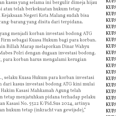
KUP
n kasus yang selama ini bergulir dimeja hijau
KUP
si atau telah berkekuatan hukum tetap
KUP
a Kejaksaan Negeri Kota Malang sudah bisa
KUPA
ang-barang yang disita dari terpidana.
KUPA
KUP
 yang menjadi korban investasi bodong ATG
KUP
Firm sebagai Kuasa Hukum bagi para korban.
KUPA
in Billah Marap melaporkan Dinar Wahyu
KUPA
Mabes Polri dengan dugaan investasi bodong.
KUPA
t, para korban harus mengalami kerugian
KUPA
KUPA
, selaku Kuasa Hukum para korban investasi
KUPA
dari kasus investasi bodong ATG kini mulai
KUPA
lis Hakim Kasasi Mahkamah Agung telah
KUPA
n tetap menjatuhkan pidana terhadap pelaku
KUPA
n Kasasi No. 5522 K/Pid.Sus 2024, artinya
KUP
an hukum tetap (inkracht van gewijsde),”
KUP