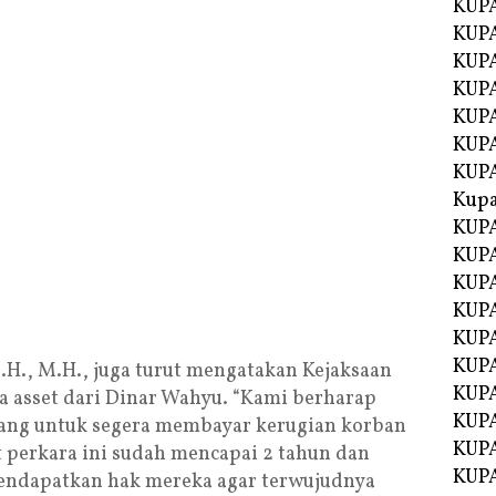
KUPA
KUPA
KUPA
KUP
KUPA
KUP
KUP
Kup
KUP
KUPA
KUPA
KUPA
KUPA
KUP
.H., M.H., juga turut mengatakan Kejaksaan
KUPA
a asset dari Dinar Wahyu. “Kami berharap
KUPA
lang untuk segera membayar kerugian korban
KUPA
 perkara ini sudah mencapai 2 tahun dan
KUPA
endapatkan hak mereka agar terwujudnya