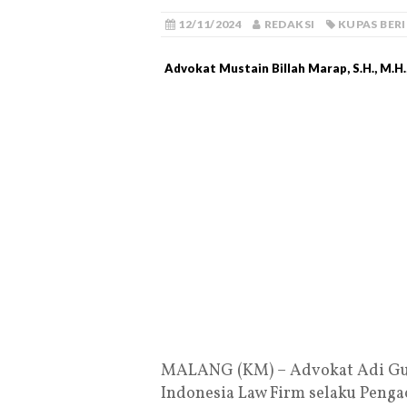
12/11/2024
REDAKSI
KUPAS BER
Advokat Mustain Billah Marap, S.H., M.H.
MALANG (KM) – Advokat Adi Gun
Indonesia Law Firm selaku Penga