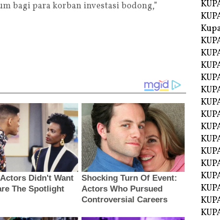
KUPA
m bagi para korban investasi bodong,”
KUPA
Kupa
KUPA
KUPA
KUPA
KUPA
KUPA
KUP
KUP
KUPA
KUP
KUP
KUP
KUPA
KUPA
KUPA
KUPA