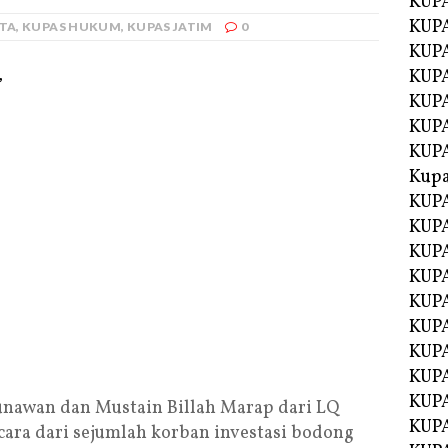
KUP
KUP
ITA
,
KUPAS HUKUM
,
KUPAS JATIM
0
KUPA
KUPA
,
KUP
KUPA
KUP
Kupa
KUPA
KUPA
KUPA
KUPA
KUP
KUPA
KUPA
KUPA
KUP
awan dan Mustain Billah Marap dari LQ
KUP
cara dari sejumlah korban investasi bodong