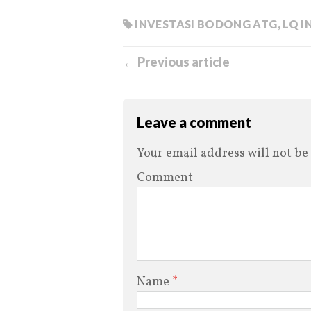
INVESTASI BODONG ATG
,
LQ I
← Previous article
Leave a comment
Your email address will not be
Comment
Name
*