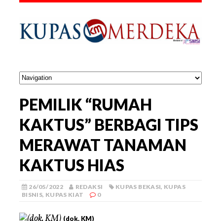
PEMILIK “RUMAH
KAKTUS” BERBAGI TIPS
MERAWAT TANAMAN
KAKTUS HIAS
26/05/2022
REDAKSI
KUPAS BEKASI
,
KUPAS
BISNIS
,
KUPAS KIAT
0
(dok. KM)