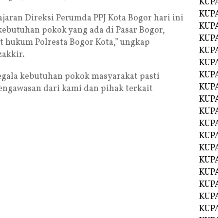
KUP
KUP
jaran Direksi Perumda PPJ Kota Bogor hari ini
KUP
ebutuhan pokok yang ada di Pasar Bogor,
KUPA
t hukum Polresta Bogor Kota,” ungkap
KUPA
akkir.
KUP
KUP
gala kebutuhan pokok masyarakat pasti
KUPA
ngawasan dari kami dan pihak terkait
KUPA
KUPA
KUPA
KUPA
KUPA
KUPA
KUPA
KUPA
KUP
KUP