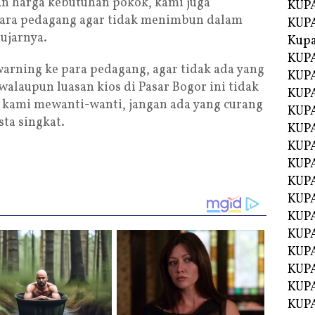
an harga kebutuhan pokok, kami juga
KUPA
ra pedagang agar tidak menimbun dalam
KUPA
 ujarnya.
Kupa
KUPA
warning ke para pedagang, agar tidak ada yang
KUPA
laupun luasan kios di Pasar Bogor ini tidak
KUPA
 kami mewanti-wanti, jangan ada yang curang
KUPA
ta singkat.
KUPA
KUP
KUP
KUPA
KUP
KUP
KUP
KUPA
KUPA
KUPA
KUPA