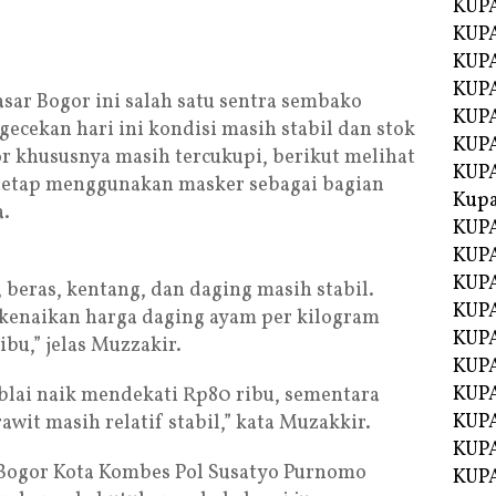
KUPA
KUPA
KUPA
KUP
ar Bogor ini salah satu sentra sembako
KUPA
gecekan hari ini kondisi masih stabil dan stok
KUP
 khususnya masih tercukupi, berikut melihat
KUP
tetap menggunakan masker sebagai bagian
Kup
a.
KUP
KUPA
KUPA
 beras, kentang, dan daging masih stabil.
KUPA
kenaikan harga daging ayam per kilogram
KUPA
bu,” jelas Muzzakir.
KUP
KUPA
jablai naik mendekati Rp80 ribu, sementara
KUPA
rawit masih relatif stabil,” kata Muzakkir.
KUPA
Bogor Kota Kombes Pol Susatyo Purnomo
KUPA