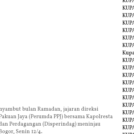
KUP
KUP
KUPA
KUPA
KUP
KUPA
KUP
Kupa
KUPA
KUPA
KUPA
KUPA
KUP
KUPA
KUPA
yambut bulan Ramadan, jajaran direksi
KUPA
akuan Jaya (Perumda PPJ) bersama Kapolresta
KUP
 dan Perdagangan (Disperindag) meninjau
KUP
ogor, Senin 12/4.