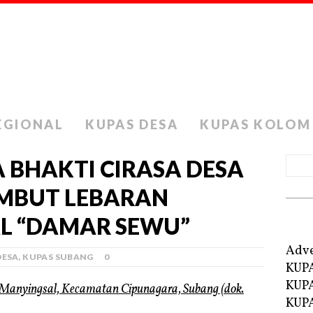
EGIONAL
KUPAS DESA
KUPAS KOLOM
 BHAKTI CIRASA DESA
MBUT LEBARAN
AL “DAMAR SEWU”
Adve
DESA
,
KUPAS SUBANG
0
KUP
KUP
KUPA