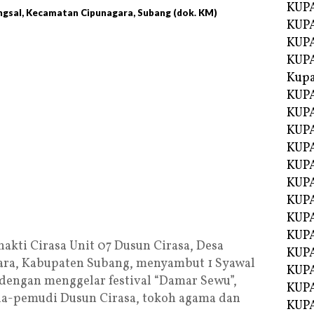
KUPA
ngsal, Kecamatan Cipunagara, Subang (dok. KM)
KUP
KUPA
KUP
Kupa
KUPA
KUPA
KUPA
KUPA
KUP
KUPA
KUPA
KUPA
KUP
akti Cirasa Unit 07 Dusun Cirasa, Desa
KUP
ara, Kabupaten Subang, menyambut 1 Syawal
KUP
 dengan menggelar festival “Damar Sewu”,
KUP
da-pemudi Dusun Cirasa, tokoh agama dan
KUP