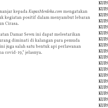
KUPA
KUPA
inanjar kepada
KupasMerdeka.com
mengatakan
KUP
tuk kegiatan positif dalam menyambut lebaran
KUP
un Cirasa.
KUPA
KUPA
atan Damar Sewu ini dapat melestarikan
KUPA
urang diminati di kalangan para pemuda
KUPA
ni juga salah satu bentuk api perlawanan
KUPA
 covid-19,” jelasnya.
KUPA
KUPA
KUPA
KUPA
KUP
KUP
KUPA
KUPA
KUPA