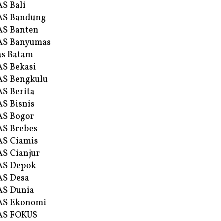
S Bali
AS Bandung
S Banten
AS Banyumas
s Batam
S Bekasi
S Bengkulu
S Berita
S Bisnis
AS Bogor
S Brebes
S Ciamis
S Cianjur
AS Depok
AS Desa
AS Dunia
AS Ekonomi
AS FOKUS