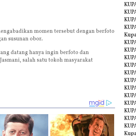
KUP
KUPA
KUP
KUP
mengabadikan momen tersebut dengan berfoto
Kup
gan susunan obor.
KUP
KUPA
yang datang hanya ingin berfoto dan
KUPA
Jasmani, salah satu tokoh masyarakat
KUPA
KUPA
KUP
KUPA
KUPA
KUPA
KUPA
KUPA
KUPA
Kupa