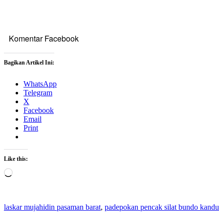
Komentar Facebook
Bagikan Artikel Ini:
WhatsApp
Telegram
X
Facebook
Email
Print
Like this:
Loading…
laskar mujahidin pasaman barat
,
padepokan pencak silat bundo kand