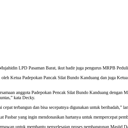
Mujahidin LPD Pasaman Barat, ikut hadir juga pengurus MRPB Peduli
kan oleh Ketua Padepokan Pancak Silat Bundo Kanduang dan juga Ketu
kebersamaan anggota Padepokan Pencak Silat Bundo Kanduang dengan Ma
ntas,” kata Decky.
i cepat terbangun dan bisa secepatnya digunakan untuk beribadah,” lan
kat Pasbar yang ingin mendonasikan hartanya untuk mempercepat pe
rmawan untuk membantu penyelesaian proses pembangunan Masjid Dag