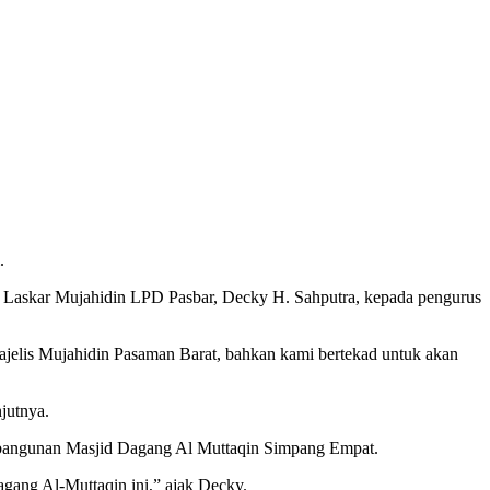
.
a Laskar Mujahidin LPD Pasbar, Decky H. Sahputra, kepada pengurus
jelis Mujahidin Pasaman Barat, bahkan kami bertekad untuk akan
jutnya.
mbangunan Masjid Dagang Al Muttaqin Simpang Empat.
ang Al-Muttaqin ini,” ajak Decky.