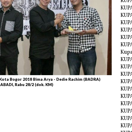
KUP
KUP
KUPA
KUPA
KUP
KUPA
KUP
Kupa
KUPA
KUPA
KUPA
 Kota Bogor 2018 Bima Arya - Dedie Rachim (BADRA)
KUPA
 ABADI, Rabu 28/2 (dok. KM)
KUP
KUPA
KUPA
KUPA
KUP
KUP