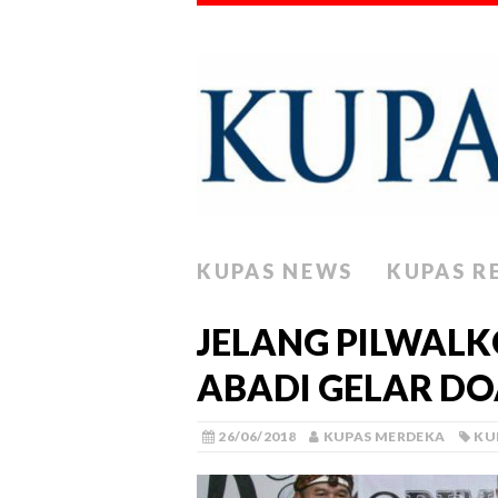
KUPAS NEWS
KUPAS R
JELANG PILWAL
ABADI GELAR D
26/06/2018
KUPAS MERDEKA
KU