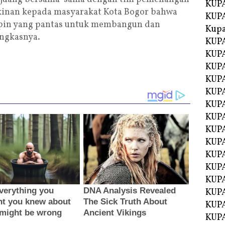
KUPA
kinan kepada masyarakat Kota Bogor bahwa
KUPA
pin yang pantas untuk membangun dan
Kupa
ungkasnya.
KUPA
KUPA
KUPA
KUPA
KUPA
KUP
KUP
KUPA
KUP
KUP
KUP
KUPA
KUPA
KUPA
KUPA