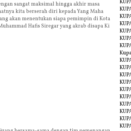
KUPA
ngan sangat maksimal hingga akhir masa
KUPA
aatnya kita berserah diri kepada Yang Maha
KUPA
 yang akan menentukan siapa pemimpin di Kota
KUP
Muhammad Hafis Siregar yang akrab disapa Ki
KUPA
KUP
KUP
Kup
KUP
KUPA
KUPA
KUPA
KUPA
KUP
KUPA
KUPA
KUPA
KUPA
juang bersama-sama dengan tim pemenangan