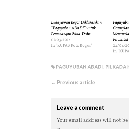
Budayawan Bogor Deklarasikan
Paguyuba
“Paguyuban ABADI” untuk
Gaungkan
Pemenangan Bima-Dedie
Menangkan
01/03/2018
Pilwalkot
In "KUPAS Kota Bogor"
24/04/2
In "KUPA
PAGUYUBAN ABADI
,
PILKADA
← Previous article
Leave a comment
Your email address will not be