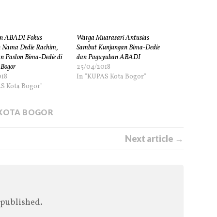
n ABADI Fokus
Warga Muarasari Antusias
 Nama Dedie Rachim,
Sambut Kunjungan Bima-Dedie
 Paslon Bima-Dedie di
dan Paguyuban ABADI
 Bogor
25/04/2018
018
In "KUPAS Kota Bogor"
S Kota Bogor"
 KOTA BOGOR
Next article →
 published.