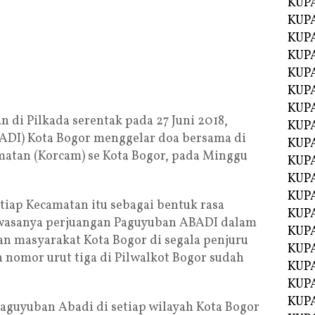
KUP
KUP
KUP
KUPA
KUPA
KUP
KUP
n di Pilkada serentak pada 27 Juni 2018,
KUPA
ADI) Kota Bogor menggelar doa bersama di
KUPA
matan (Korcam) se Kota Bogor, pada Minggu
KUPA
KUPA
KUPA
tiap Kecamatan itu sebagai bentuk rasa
KUPA
hwasanya perjuangan Paguyuban ABADI dalam
KUPA
 masyarakat Kota Bogor di segala penjuru
KUPA
 nomor urut tiga di Pilwalkot Bogor sudah
KUPA
KUP
KUP
aguyuban Abadi di setiap wilayah Kota Bogor