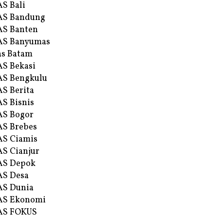
S Bali
AS Bandung
S Banten
AS Banyumas
s Batam
S Bekasi
S Bengkulu
S Berita
S Bisnis
AS Bogor
S Brebes
S Ciamis
S Cianjur
AS Depok
AS Desa
AS Dunia
AS Ekonomi
AS FOKUS