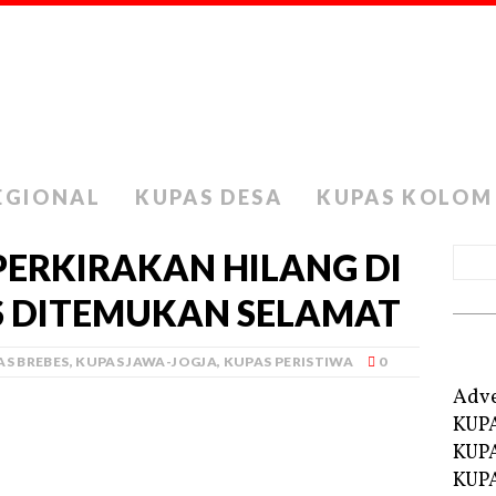
EGIONAL
KUPAS DESA
KUPAS KOLOM
ERKIRAKAN HILANG DI
S DITEMUKAN SELAMAT
AS BREBES
,
KUPAS JAWA-JOGJA
,
KUPAS PERISTIWA
0
Adve
KUP
KUP
KUPA