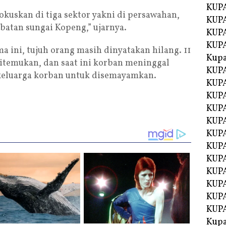
KUP
fokuskan di tiga sektor yakni di persawahan,
KUPA
mbatan sungai Kopeng,” ujarnya.
KUP
KUP
ma ini, tujuh orang masih dinyatakan hilang. 11
Kup
itemukan, dan saat ini korban meninggal
KUP
keluarga korban untuk disemayamkan.
KUPA
KUPA
KUPA
KUPA
KUP
KUPA
KUPA
KUPA
KUPA
KUPA
KUPA
Kupa