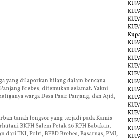
KUPA
KUP
KUPA
KUP
Kupa
KUPA
KUPA
KUPA
KUPA
KUP
a yang dilaporkan hilang dalam bencana
KUPA
 Panjang Brebes, ditemukan selamat. Yakni
KUPA
etiganya warga Desa Pasir Panjang, dan Ajid,
KUPA
KUP
KUP
orban tanah longsor yang terjadi pada Kamis
KUP
Perhutani BKPH Salem Petak 26 RPH Babakan,
KUP
n dari TNI, Polri, BPBD Brebes, Basarnas, PMI,
KUP