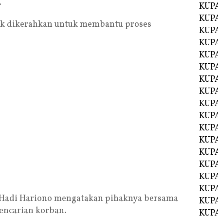
.
KUPA
KUPA
cak dikerahkan untuk membantu proses
KUP
KUP
KUPA
KUPA
KUPA
KUPA
KUPA
KUPA
KUPA
KUPA
KUPA
KUP
KUP
KUPA
Hadi Hariono mengatakan pihaknya bersama
KUPA
encarian korban.
KUPA