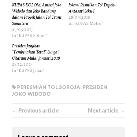
KUPAS KOLOM: Ambisi Joko
Jokowi Resmikan Tol Depok-
Widodo dan Joko Bandung
Antasari Seksi I
dalam Proyek Jalan Tol Trans
28/09/2018
Sumatera
In "KUPAS Metro"
25/05/2017
In "KUPAS Kolom"
Presiden Janjikan
“Pembenahan Total” Sungai
Citarum Mulai Januari 2018
28/12/2017
In "KUPAS Jabar"
PERESMIAN TOL SOROJA
,
PRESIDEN
JOKO WIDODO
← Previous article
Next article →