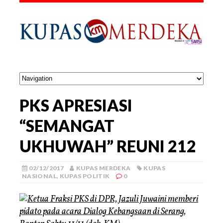
PKS APRESIASI
“SEMANGAT
UKHUWAH” REUNI 212
02/12/2017
KUPAS MERDEKA
KUPAS
NASIONAL
,
KUPAS POLITIK
0