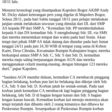
18/11 lalu.
Menurut kronologi yang disampaikan Kapolres Bogor AKBP Andy
M. Dicky dalam keterangan pers yang digelar di Mapolres Bogor,
Selasa 28/11, pada hari Sabtu tanggal 18/11 para pelajar melakukan
janjian untuk melakukan tawuran yang dimulai dari IJL dari SMP
AS kepada PP dari SMP A. “Kemudian Sdr. PP memberitahukan
kepada S dan DS kemudian Sdr. S menghubungi Sdr. IJL via SMS
dan mereka menentukan tempat dan waktu pada hari Senin. Akan
tetapi dari pihak SMP AS tidak datang dan diundur pada hari Jumat
tanggal 24/11 pada jam 16.30 WIB di tempat yang sama di Kebon
Karet, Desa Cibodas, Kecamatan Rumpin Kabupaten bogor, mereka
berkumpul antara SMP A Sdr. C, Sdr. S dan Sdr. D, kemudian
mereka maju saling berpasangan dengan AGN dan mereka
menggunakan celurit masing-masing, dengan hitungan 123 mereka
duel,” papar Kapolres.
“Saudara AGN mundur duluan, kemudian CA membacok pinggang
bagian belakang, korban pun lari ke belakang dan dikejar oleh Sdr.
CA, Sdr. S dan Sdr. D. Korban jatuh ke semak-semak. Pada saat
korban jatuh kemudian CA membacok lagi bagian pinggang bagian
belakang, lalu Sdr. D di bagian lengan kanan dan Sdr. S bagian
lengan kanan bawah. Kemudian korban lari menuju motornya akan
tetapi terjatuh dan dibantu oleh 2 orang temannya dan dibawa ke
Puskesmas Rumpin. Sesampaikan di Puskesmas Rumpin korban