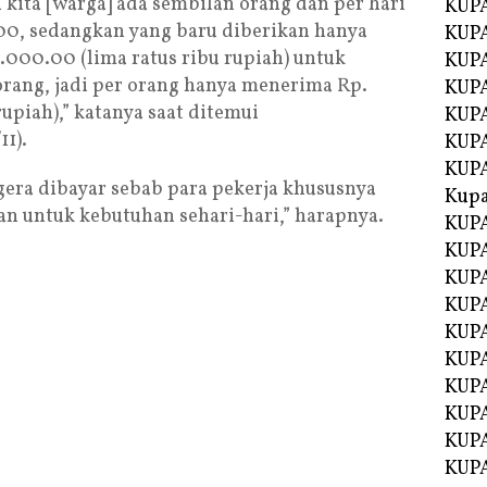
i kita [warga] ada sembilan orang dan per hari
KUPA
00, sedangkan yang baru diberikan hanya
KUPA
000.00 (lima ratus ribu rupiah) untuk
KUPA
orang, jadi per orang hanya menerima Rp.
KUP
upiah),” katanya saat ditemui
KUPA
1).
KUP
KUP
gera dibayar sebab para pekerja khususnya
Kup
n untuk kebutuhan sehari-hari,” harapnya.
KUP
KUPA
KUPA
KUPA
KUPA
KUP
KUPA
KUPA
KUPA
KUPA