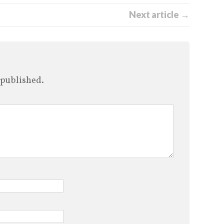
Next article →
 published.