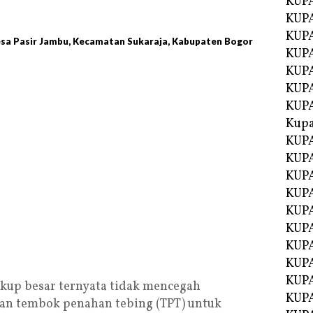
KUP
KUP
KUPA
sa Pasir Jambu, Kecamatan Sukaraja, Kabupaten Bogor
KUPA
KUP
KUPA
KUP
Kupa
KUPA
KUPA
KUPA
KUPA
KUP
KUPA
KUPA
KUPA
KUP
kup besar ternyata tidak mencegah
KUP
an tembok penahan tebing (TPT) untuk