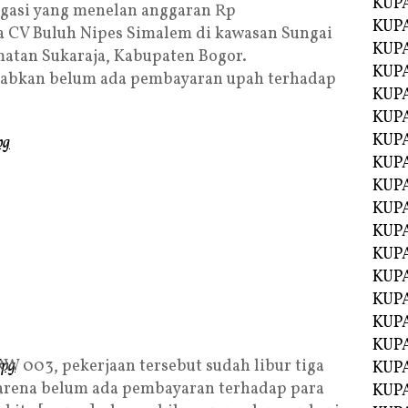
KUP
igasi yang menelan anggaran Rp
KUP
a CV Buluh Nipes Simalem di kawasan Sungai
KUP
matan Sukaraja, Kabupaten Bogor.
KUPA
abkan belum ada pembayaran upah terhadap
KUPA
KUP
KUP
KUPA
KUPA
KUPA
KUPA
KUPA
KUPA
KUPA
KUPA
KUPA
W 003, pekerjaan tersebut sudah libur tiga
KUP
karena belum ada pembayaran terhadap para
KUP